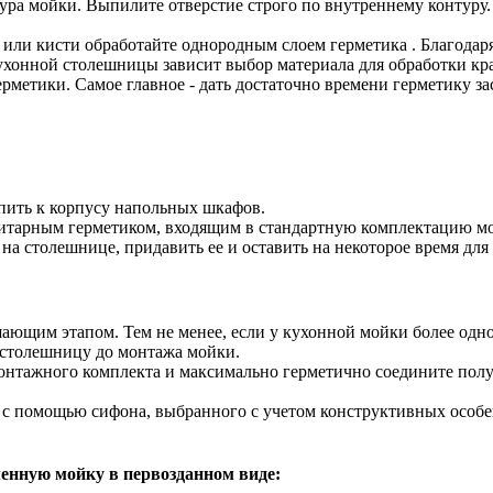
ура мойки. Выпилите отверстие строго по внутреннему контуру.
или кисти обработайте однородным слоем герметика . Благодаря
кухонной столешницы зависит выбор материала для обработки к
рметики. Самое главное - дать достаточно времени герметику за
пить к корпусу напольных шкафов.
нитарным герметиком, входящим в стандартную комплектацию мо
на столешнице, придавить ее и оставить на некоторое время дл
ающим этапом. Тем не менее, если у кухонной мойки более одн
в столешницу до монтажа мойки.
монтажного комплекта и максимально герметично соедините по
с помощью сифона, выбранного с учетом конструктивных особе
енную мойку в первозданном виде: