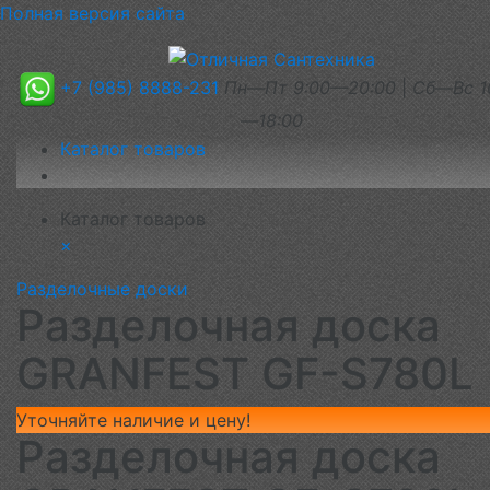
Полная версия сайта
+7 (985) 8888-231
Пн—Пт 9:00—20:00
|
Сб—Вс 1
—18:00
Каталог товаров
Каталог товаров
×
Разделочные доски
Разделочная доска
GRANFEST GF-S780L
Уточняйте наличие и цену!
Разделочная доска