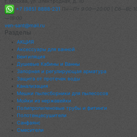
г. Москва, ул. Электродная, д. 10
+7 (985) 8888-231
Пн—Пт 9:00—20:00
|
Сб—Вс 1
—18:00
ven-sant@mail.ru
Разделы
АКЦИЯ
Аксессуары для ванной
Вентиляция
Душевые Кабины и Ванны
Запорная и регулирующая арматура
Защита от протечек воды
Канализация
Мешки пылесборники для пылесосов
Мойки из нержавейки
Полипропиленовые трубы и фитинги
Полотенцесушители
Санфаянс
Смесители