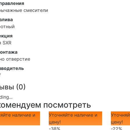
управления
рычажные смесители
злива
ротный
екция
я SXR
монтажа
но отверстие
зводитель
f
ывы (
0
)
комендуем посмотреть
яйте наличие и
Уточняйте наличие и
Уточняй
цену!
цену!
-38%
-22%