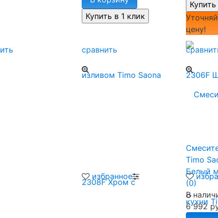
Уточняй
цену!
ить
сравнить
сравнит
Смесите
Timo Sa
Белый 
избранное
избр
(0)
В налич
6 992 ру