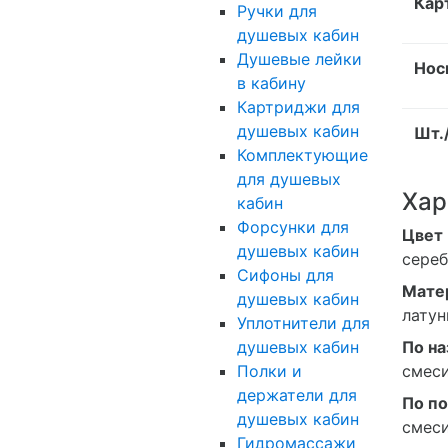
Кар
Ручки для
душевых кабин
Душевые лейки
Нос
в кабину
Картриджи для
душевых кабин
Шт.
Комплектующие
для душевых
Хар
кабин
Форсунки для
Цвет
душевых кабин
сере
Сифоны для
Мате
душевых кабин
латун
Уплотнители для
По н
душевых кабин
смеси
Полки и
держатели для
По п
душевых кабин
смеси
Гидромассажи