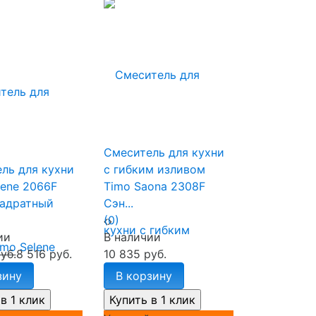
Смеситель для кухни
ль для кухни
с гибким изливом
lene 2066F
Timo Saona 2308F
адратный
Сэн...
(0)
ии
В наличии
уб.
8 516 руб.
10 835 руб.
зину
В корзину