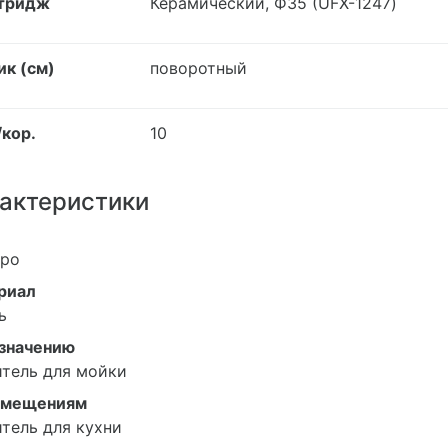
тридж
Керамический, Ф35 (UFX-1247)
ик (см)
поворотный
/кор.
10
актеристики
бро
риал
ь
азначению
тель для мойки
омещениям
тель для кухни