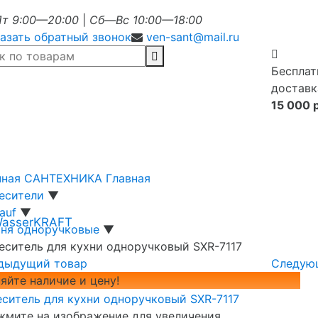
т 9:00—20:00
|
Сб—Вс 10:00—18:00
азать обратный звонок
ven-sant@mail.ru
Бесплат
доставк
15 000 
чная САНТЕХНИКА
Главная
есители
▼
Lauf
▼
WasserKRAFT
хня одноручковые
▼
еситель для кухни одноручковый SXR-7117
дыдущий товар
Следую
яйте наличие и цену!
мите на изображение для увеличения