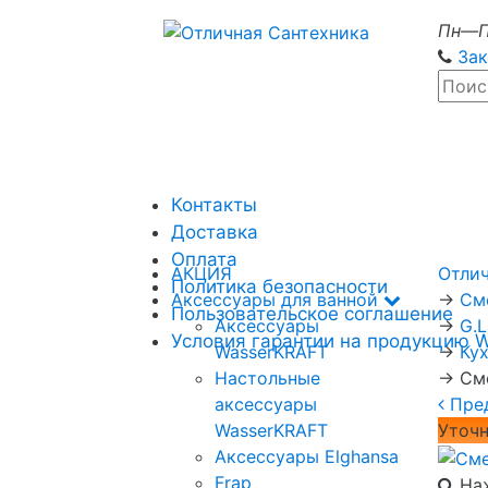
Пн—П
Зак
Контакты
Доставка
Оплата
АКЦИЯ
Отли
Политика безопасности
Аксессуары для ванной
→
См
Пользовательское соглашение
Аксессуары
→
G.
Условия гарантии на продукцию 
WasserKRAFT
→
Ку
Настольные
→
См
аксессуары
Пре
WasserKRAFT
Уточн
Аксессуары Elghansa
Frap
Наж