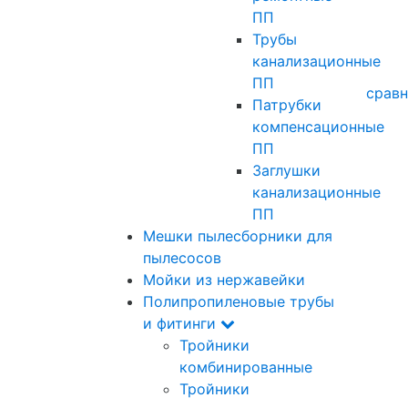
ПП
Трубы
канализационные
ПП
сравн
Патрубки
компенсационные
ПП
Заглушки
канализационные
ПП
Мешки пылесборники для
пылесосов
Мойки из нержавейки
Полипропиленовые трубы
и фитинги
Тройники
комбинированные
Тройники