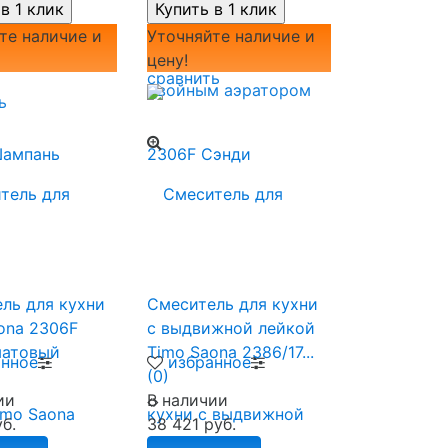
те наличие и
Уточняйте наличие и
цену!
сравнить
ь
ль для кухни
Смеситель для кухни
ona 2306F
с выдвижной лейкой
матовый
Timo Saona 2386/17...
анное
избранное
(0)
ии
В наличии
б.
38 421 руб.