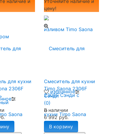
те наличие и
Уточняйте наличие и
цену!
ль для кухни
Смеситель для кухни
ona 2306F
Timo Saona 2306F
избранное
ь
Сэнди
анное
(0)
ии
В наличии
б.
6 992 руб.
зину
В корзину