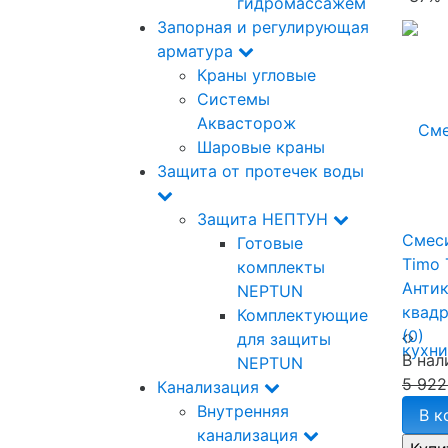
гидромассажем
Запорная и регулирующая
арматура
Краны угловые
Системы
Аквасторож
Шаровые краны
Защита от протечек воды
Защита НЕПТУН
Смеси
Готовые
Timo 
комплекты
Антик
NEPTUN
квад
Комплектующие
(0)
для защиты
В нал
NEPTUN
5 922
Канализация
Внутренняя
В к
канализация