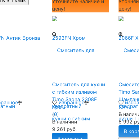
Уточняйте наличие и
Уточняй
цену!
цену!
Смеситель для кухни
Смесите
с гибким изливом
Timo Sa
Timo Saona 2308F
Шампан
бранное
избранное
избр
Хро...
(0)
(0)
В налич
В наличии
6 992 ру
9 261 руб.
В кор
В корзину