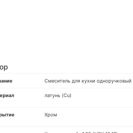
ор
вание
Смеситель для кухни одноручковый 
ериал
латунь (Cu)
рытие
Хром