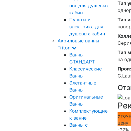
Тип 
ног для душевых
одно
кабин
Тип и
Пульты и
пово
электрика для
душевых кабин
Колл
Акриловые ванны
Сери
Triton
Тип 
Ванны
на од
СТАНДАРТ
Прои
Классические
G.Lau
Ванны
Элегантные
Отз
Ванны
Оригинальные
Ре
Ванны
Комплектующие
Уточн
к ванне
цену!
Ванны с
-37%