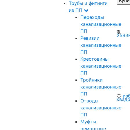
Трубы и фитинги
из ПП
Переходы
канализационные
ПП
Ревизии
канализационные
ПП
Крестовины
канализационные
ПП
Тройники
канализационные
ПП
из
Отводы
канализационные
ПП
Муфты
ремонтные