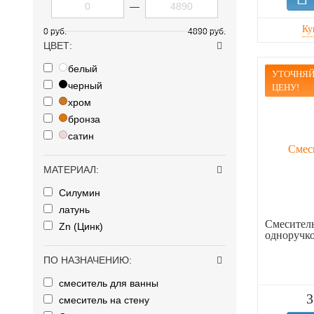
—
0 руб.
4890 руб.
ЦВЕТ:
белый
УТОЧНЯЙ
черный
ЦЕНУ!
хром
бронза
сатин
МАТЕРИАЛ:
Силумин
латунь
Смеситель
Zn (Цинк)
одноручк
ПО НАЗНАЧЕНИЮ:
смеситель для ванны
3
смеситель на стену