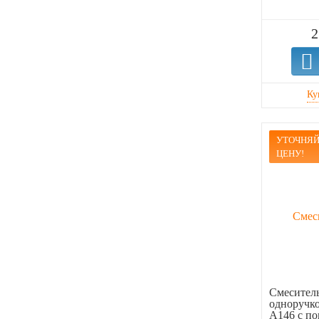
2
УТОЧНЯЙ
ЦЕНУ!
Смеситель
одноручк
A146 с пов