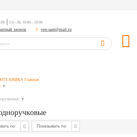
|
:00
Сб—Вс 10:00—18:00
братный звонок
ven-sant@mail.ru
САНТЕХНИКА
Главная
и
▼
норучковые
▼
одноручковые
вать по:
Показывать по: