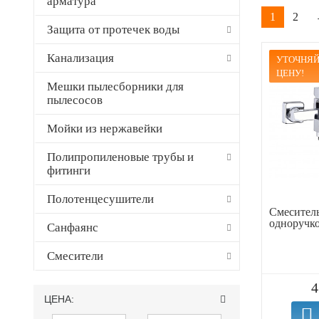
арматура
1
2
Защита от протечек воды
Канализация
УТОЧНЯЙ
ЦЕНУ!
Мешки пылесборники для
пылесосов
Мойки из нержавейки
Полипропиленовые трубы и
фитинги
Полотенцесушители
Смеситель
одноручк
Санфаянс
Смесители
4
ЦЕНА: