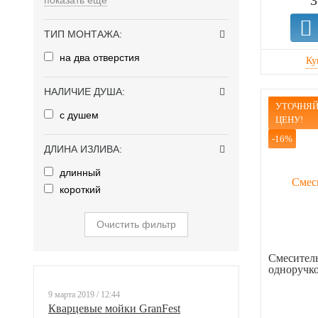
3
показать еще
ТИП МОНТАЖА:
на два отверстия
НАЛИЧИЕ ДУША:
УТОЧНЯЙ
с душем
ЦЕНУ!
-16%
ДЛИНА ИЗЛИВА:
длинный
короткий
Очистить фильтр
Смеситель
одноручк
9 марта 2019 / 12:44
Кварцевые мойки GranFest