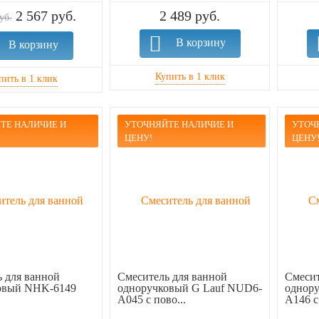
2 567 руб.
2 489 руб.
уб.
В корзину
В корзину
ТЕ НАЛИЧИЕ И
УТОЧНЯЙТЕ НАЛИЧИЕ И
УТОЧ
ЦЕНУ!
ЦЕНУ
 для ванной
Смеситель для ванной
Смесит
овый NHK-6149
одноручковый G Lauf NUD6-
однор
A045 с пово...
A146 с 