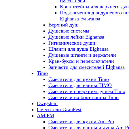
смесителей
Кронштейны для верхнего ду
Подключения для душевого ш
Elghansa Эльганза
Верхний душ
Душевые системы
Душевые лейки Elghansa
Гигиенические души
Шланги для душа Elghansa
Душевые штанги и держатели
Кран-буксы и переключатели
Запчасти для смесителей Elghansa
Timo
Смесители для кухни Timo
Смесители для ванны TIMO
Смесители с верхним душем Timo
Смесители на борт ванны Timo
Ewigstein
Смесители GranFest
AM.PM
Смесители для кухни Am Pm
Смесители для ванны и душа Am.