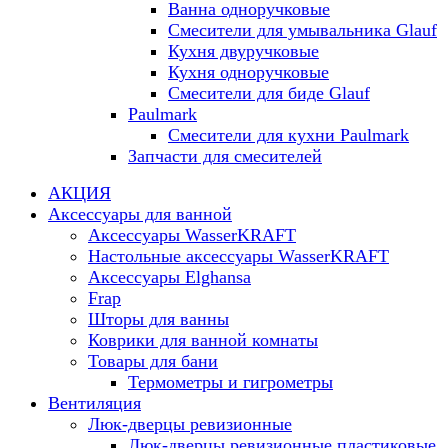
Ванна одноручковые
Смесители для умывальника Glauf
Кухня двуручковые
Кухня одноручковые
Смесители для биде Glauf
Paulmark
Смесители для кухни Paulmark
Запчасти для смесителей
АКЦИЯ
Аксессуары для ванной
Аксессуары WasserKRAFT
Настольные аксессуары WasserKRAFT
Аксессуары Elghansa
Frap
Шторы для ванны
Коврики для ванной комнаты
Товары для бани
Термометры и гигрометры
Вентиляция
Люк-дверцы ревизионные
Люк-дверцы ревизионные пластиковые