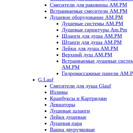
Смесители для раковины AM.PM
Встраиваемые смесители AM.PM
Душевое оборудование AM.PM
Душевые системы AM.PM
Душевые гарнитуры Am.Pm
Шланги для душа AM.PM
Штанги для душа AM.PM
Лейки для душа AM.PM
Верхний душ AM.PM
Встраиваемые душевые систе
AM.PM
Гидромассажные панели AM.
G.Lauf
Смесители для душа Glauf
Изливы
Кранбуксы и Картриджи
Девиаторы
Душевые шланги
Лейки душевые
Душевая пара
Ванна двуручковые