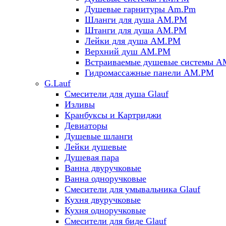
Душевые гарнитуры Am.Pm
Шланги для душа AM.PM
Штанги для душа AM.PM
Лейки для душа AM.PM
Верхний душ AM.PM
Встраиваемые душевые системы 
Гидромассажные панели AM.PM
G.Lauf
Смесители для душа Glauf
Изливы
Кранбуксы и Картриджи
Девиаторы
Душевые шланги
Лейки душевые
Душевая пара
Ванна двуручковые
Ванна одноручковые
Смесители для умывальника Glauf
Кухня двуручковые
Кухня одноручковые
Смесители для биде Glauf