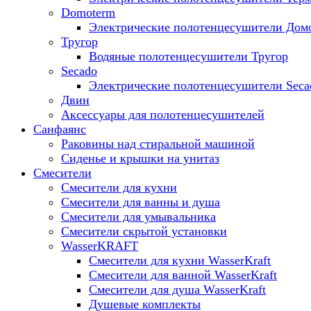
Domoterm
Электрические полотенцесушители Дом
Тругор
Водяные полотенцесушители Тругор
Secado
Электрические полотенцесушители Seca
Двин
Аксессуары для полотенцесушителей
Санфаянс
Раковины над стиральной машиной
Сиденье и крышки на унитаз
Смесители
Смесители для кухни
Смесители для ванны и душа
Смесители для умывальника
Смесители скрытой установки
WasserKRAFT
Смесители для кухни WasserKraft
Смесители для ванной WasserKraft
Смесители для душа WasserKraft
Душевые комплекты