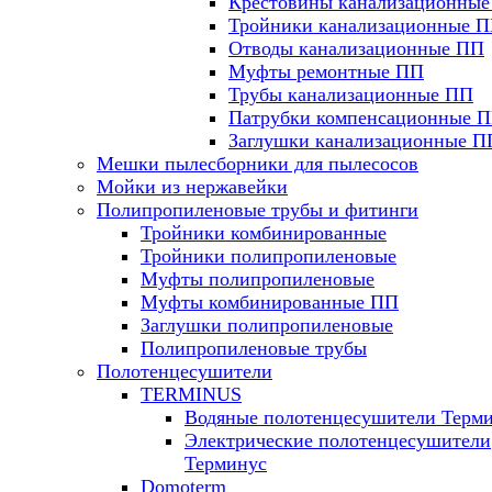
Крестовины канализационны
Тройники канализационные 
Отводы канализационные ПП
Муфты ремонтные ПП
Трубы канализационные ПП
Патрубки компенсационные 
Заглушки канализационные П
Мешки пылесборники для пылесосов
Мойки из нержавейки
Полипропиленовые трубы и фитинги
Тройники комбинированные
Тройники полипропиленовые
Муфты полипропиленовые
Муфты комбинированные ПП
Заглушки полипропиленовые
Полипропиленовые трубы
Полотенцесушители
TERMINUS
Водяные полотенцесушители Терм
Электрические полотенцесушители
Терминус
Domoterm