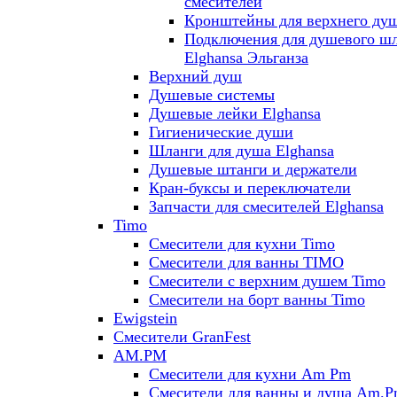
смесителей
Кронштейны для верхнего ду
Подключения для душевого ш
Elghansa Эльганза
Верхний душ
Душевые системы
Душевые лейки Elghansa
Гигиенические души
Шланги для душа Elghansa
Душевые штанги и держатели
Кран-буксы и переключатели
Запчасти для смесителей Elghansa
Timo
Смесители для кухни Timo
Смесители для ванны TIMO
Смесители с верхним душем Timo
Смесители на борт ванны Timo
Ewigstein
Смесители GranFest
AM.PM
Смесители для кухни Am Pm
Смесители для ванны и душа Am.