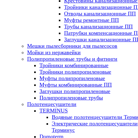
Крестовины канализационны
Тройники канализационные 
Отводы канализационные ПП
Муфты ремонтные ПП
Трубы канализационные ПП
Патрубки компенсационные 
Заглушки канализационные П
Мешки пылесборники для пылесосов
Мойки из нержавейки
Полипропиленовые трубы и фитинги
Тройники комбинированные
Тройники полипропиленовые
Муфты полипропиленовые
Муфты комбинированные ПП
Заглушки полипропиленовые
Полипропиленовые трубы
Полотенцесушители
TERMINUS
Водяные полотенцесушители Терм
Электрические полотенцесушители
Терминус
Domoterm