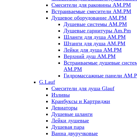
Смесители для раковины AM.PM
Встраиваемые смесители AM.PM
Душевое оборудование AM.PM
Душевые системы AM.PM
Душевые гарнитуры Am.Pm
Шланги для душа AM.PM
Штанги для душа AM.PM
Лейки для душа AM.PM
Верхний душ AM.PM
Встраиваемые душевые систе
AM.PM
Гидромассажные панели AM.
G.Lauf
Смесители для душа Glauf
Изливы
Кранбуксы и Картриджи
Девиаторы
Душевые шланги
Лейки душевые
Душевая пара
Ванна двуручковые