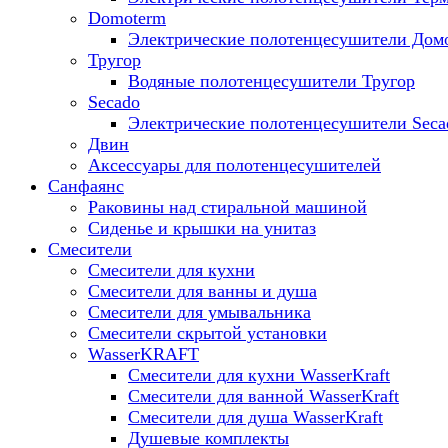
Domoterm
Электрические полотенцесушители Дом
Тругор
Водяные полотенцесушители Тругор
Secado
Электрические полотенцесушители Seca
Двин
Аксессуары для полотенцесушителей
Санфаянс
Раковины над стиральной машиной
Сиденье и крышки на унитаз
Смесители
Смесители для кухни
Смесители для ванны и душа
Смесители для умывальника
Смесители скрытой установки
WasserKRAFT
Смесители для кухни WasserKraft
Смесители для ванной WasserKraft
Смесители для душа WasserKraft
Душевые комплекты