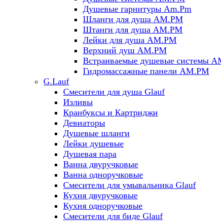
Душевые гарнитуры Am.Pm
Шланги для душа AM.PM
Штанги для душа AM.PM
Лейки для душа AM.PM
Верхний душ AM.PM
Встраиваемые душевые системы 
Гидромассажные панели AM.PM
G.Lauf
Смесители для душа Glauf
Изливы
Кранбуксы и Картриджи
Девиаторы
Душевые шланги
Лейки душевые
Душевая пара
Ванна двуручковые
Ванна одноручковые
Смесители для умывальника Glauf
Кухня двуручковые
Кухня одноручковые
Смесители для биде Glauf