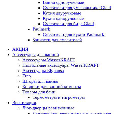
Ванна одноручковые
Смесители для умывальника Glauf
Кухня двуручковые
Кухня одноручковые
Смесители для биде Glauf
Paulmark
Смесители для кухни Paulmark
Запчасти для смесителей
АКЦИЯ
Аксессуары для ванной
Аксессуары WasserKRAFT
Настольные аксессуары WasserKRAFT
Аксессуары Elghansa
Frap
Шторы для ванны
Коврики для ванной комнаты
Товары для бани
Термометры и гигрометры
Вентиляция
Люк-дверцы ревизионные
Люк-дверцы ревизионные пластиковые