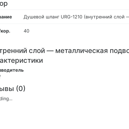
ор
вание
Душевой шланг URG-1210 (внутренний слой 
/кор.
40
тренний слой — металлическая подв
актеристики
зводитель
f
ывы (
0
)