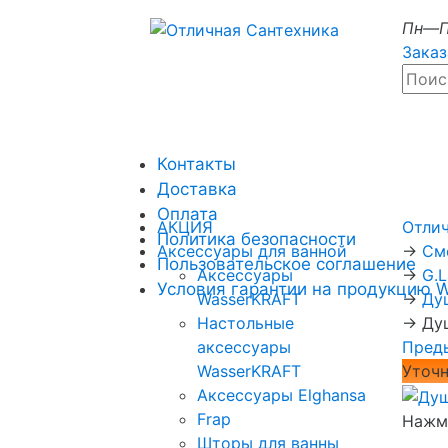
Пн—П
Заказ
Контакты
Доставка
Оплата
АКЦИЯ
Отли
Политика безопасности
Аксессуары для ванной
→
См
Пользовательское соглашение
Аксессуары
→
G.
Условия гарантии на продукцию 
WasserKRAFT
→
Ду
Настольные
→
Ду
аксессуары
Пред
WasserKRAFT
Уточн
Аксессуары Elghansa
Frap
Нажми
Шторы для ванны