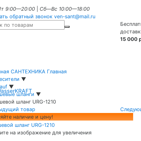
т 9:00—20:00
|
Сб—Вс 10:00—18:00
ать обратный звонок
ven-sant@mail.ru
Бесплат
доставк
15 000 
чная САНТЕХНИКА
Главная
есители
▼
Lauf
▼
WasserKRAFT
шевые шланги
▼
шевой шланг URG-1210
ыдущий товар
Следую
яйте наличие и цену!
те на изображение для увеличения