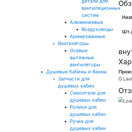
детали для
Обз
вентиляционных
систем
Наз
Алюминиевые
Воздуховоды
Шт.
Армированные
Вентиляторы
вну
Осевые
вытяжные
Хар
вентиляторы
Прои
Душевые Кабины и Ванны
G.Lau
Запчасти для
душевых кабин
Отз
Смесители для
душевых кабин
Ролики для
душевых кабин
Ручки для
душевых кабин