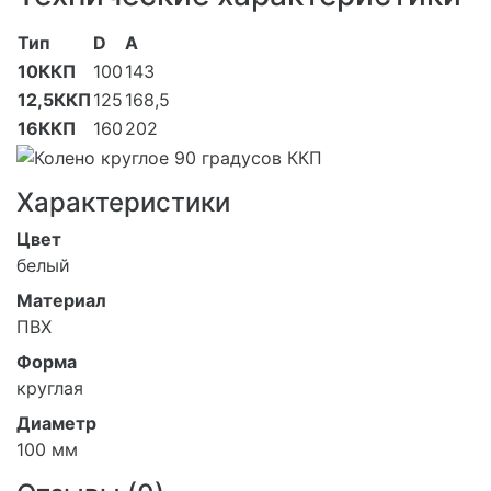
Тип
D
A
10ККП
100
143
12,5ККП
125
168,5
16ККП
160
202
Характеристики
Цвет
белый
Материал
ПВХ
Форма
круглая
Диаметр
100 мм