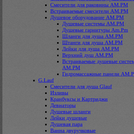
Смесители для раковины AM.PM
Встраиваемые смесители AM.PM
Душевое оборудование AM.PM
Душевые системы AM.PM
Душевые гарнитуры Am.Pm
Шланги для душа AM.PM
Штанги для душа AM.PM
Лейки для душа AM.PM
Верхний душ AM.PM
Встраиваемые душевые систе
AM.PM
Гидромассажные панели AM.
G.Lauf
Смесители для душа Glauf
Изливы
Кранбуксы и Картриджи
Девиаторы
Душевые шланги
Лейки душевые
Душевая пара
Ванна двуручковые