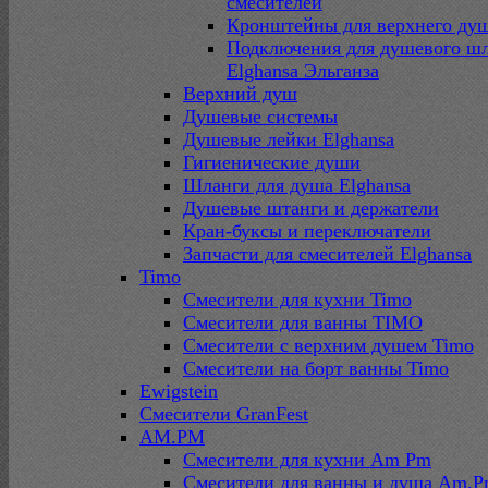
смесителей
Кронштейны для верхнего ду
Подключения для душевого ш
Elghansa Эльганза
Верхний душ
Душевые системы
Душевые лейки Elghansa
Гигиенические души
Шланги для душа Elghansa
Душевые штанги и держатели
Кран-буксы и переключатели
Запчасти для смесителей Elghansa
Timo
Смесители для кухни Timo
Смесители для ванны TIMO
Смесители с верхним душем Timo
Смесители на борт ванны Timo
Ewigstein
Смесители GranFest
AM.PM
Смесители для кухни Am Pm
Смесители для ванны и душа Am.