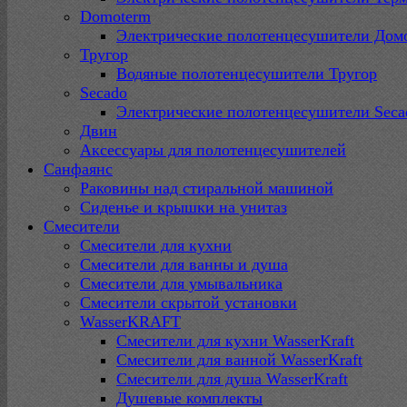
Domoterm
Электрические полотенцесушители Дом
Тругор
Водяные полотенцесушители Тругор
Secado
Электрические полотенцесушители Seca
Двин
Аксессуары для полотенцесушителей
Санфаянс
Раковины над стиральной машиной
Сиденье и крышки на унитаз
Смесители
Смесители для кухни
Смесители для ванны и душа
Смесители для умывальника
Смесители скрытой установки
WasserKRAFT
Смесители для кухни WasserKraft
Смесители для ванной WasserKraft
Смесители для душа WasserKraft
Душевые комплекты