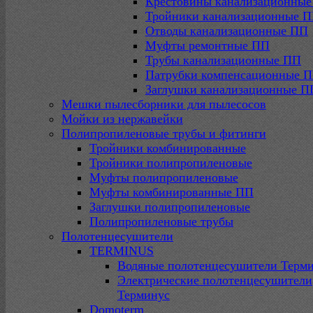
Крестовины канализационны
Тройники канализационные 
Отводы канализационные ПП
Муфты ремонтные ПП
Трубы канализационные ПП
Патрубки компенсационные 
Заглушки канализационные П
Мешки пылесборники для пылесосов
Мойки из нержавейки
Полипропиленовые трубы и фитинги
Тройники комбинированные
Тройники полипропиленовые
Муфты полипропиленовые
Муфты комбинированные ПП
Заглушки полипропиленовые
Полипропиленовые трубы
Полотенцесушители
TERMINUS
Водяные полотенцесушители Терм
Электрические полотенцесушители
Терминус
Domoterm