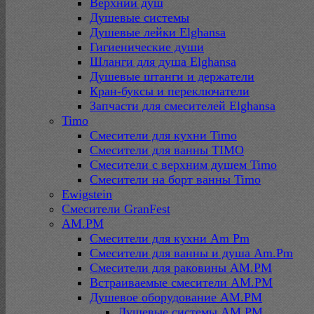
Верхний душ
Душевые системы
Душевые лейки Elghansa
Гигиенические души
Шланги для душа Elghansa
Душевые штанги и держатели
Кран-буксы и переключатели
Запчасти для смесителей Elghansa
Timo
Смесители для кухни Timo
Смесители для ванны TIMO
Смесители с верхним душем Timo
Смесители на борт ванны Timo
Ewigstein
Смесители GranFest
AM.PM
Смесители для кухни Am Pm
Смесители для ванны и душа Am.Pm
Смесители для раковины AM.PM
Встраиваемые смесители AM.PM
Душевое оборудование AM.PM
Душевые системы AM.PM