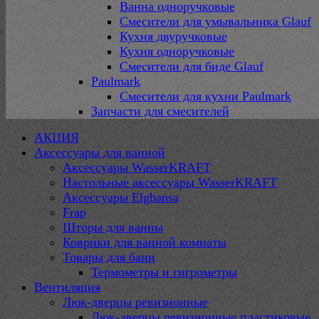
Ванна одноручковые
Смесители для умывальника Glauf
Кухня двуручковые
Кухня одноручковые
Смесители для биде Glauf
Paulmark
Смесители для кухни Paulmark
Запчасти для смесителей
АКЦИЯ
Аксессуары для ванной
Аксессуары WasserKRAFT
Настольные аксессуары WasserKRAFT
Аксессуары Elghansa
Frap
Шторы для ванны
Коврики для ванной комнаты
Товары для бани
Термометры и гигрометры
Вентиляция
Люк-дверцы ревизионные
Люк-дверцы ревизионные пластиковые