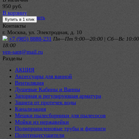
950 руб.
В корзину
избранное
сравнить
Контакты
г. Москва, ул. Электродная, д. 10
+7 (985) 8888-231
Пн—Пт 9:00—20:00
|
Сб—Вс 10:0
18:00
ven-sant@mail.ru
Разделы
АКЦИЯ
Аксессуары для ванной
Вентиляция
Душевые Кабины и Ванны
Запорная и регулирующая арматура
Защита от протечек воды
Канализация
Мешки пылесборники для пылесосов
Мойки из нержавейки
Полипропиленовые трубы и фитинги
Полотенцесушители