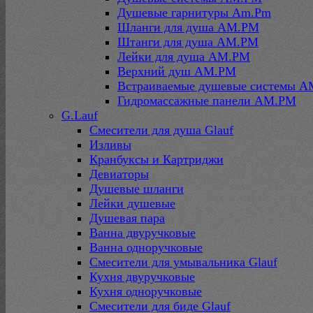
Душевые гарнитуры Am.Pm
Шланги для душа AM.PM
Штанги для душа AM.PM
Лейки для душа AM.PM
Верхний душ AM.PM
Встраиваемые душевые системы 
Гидромассажные панели AM.PM
G.Lauf
Смесители для душа Glauf
Изливы
Кранбуксы и Картриджи
Девиаторы
Душевые шланги
Лейки душевые
Душевая пара
Ванна двуручковые
Ванна одноручковые
Смесители для умывальника Glauf
Кухня двуручковые
Кухня одноручковые
Смесители для биде Glauf