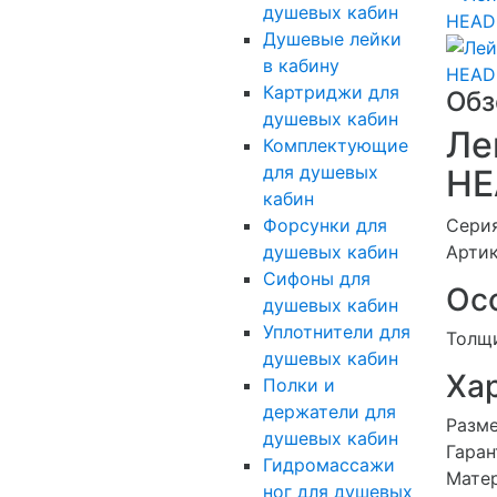
душевых кабин
Душевые лейки
в кабину
Картриджи для
Обз
душевых кабин
Ле
Комплектующие
для душевых
HE
кабин
Форсунки для
Сери
душевых кабин
Арти
Сифоны для
Ос
душевых кабин
Уплотнители для
Толщ
душевых кабин
Ха
Полки и
держатели для
Разме
душевых кабин
Гаран
Гидромассажи
Мате
ног для душевых