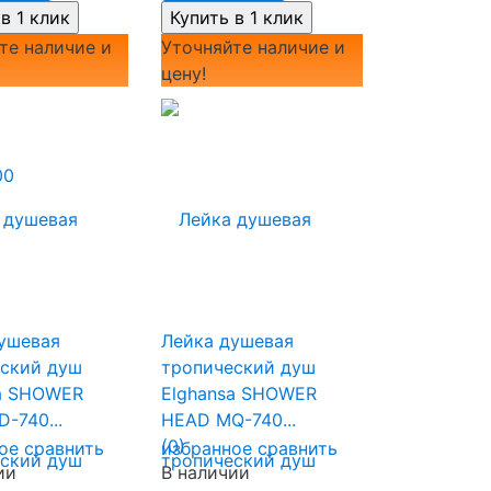
те наличие и
Уточняйте наличие и
цену!
ушевая
Лейка душевая
ский душ
тропический душ
a SHOWER
Elghansa SHOWER
-740...
HEAD MQ-740...
(0)
ое
сравнить
избранное
сравнить
ии
В наличии