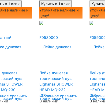
яйте наличие и
Уточняйте наличие и
Уточняй
цену!
цену!
а душевая
Лейка душевая
Лейка д
ический душ
тропический душ
тропиче
ansa SHOWER
Elghansa SHOWER
Elghans
MQ-230...
HEAD MQ-232...
HEAD MD
(0)
(0)
анное
сравнить
избранное
сравнить
избранн
ичии
В наличии
В налич