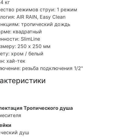
,4 кг
ество режимов струи: 1 режим
логия: AIR RAIN, Easy Clean
нкциям: тропический дождь
рме: квадратный
нности: SlimLine
змеру: 250 х 250 мм
ету: хром / белый
н: хай-тек
ючение: резьба подключения 1/2"
актеристики
лектация Тропического душа
месителя
лейки
ический душ