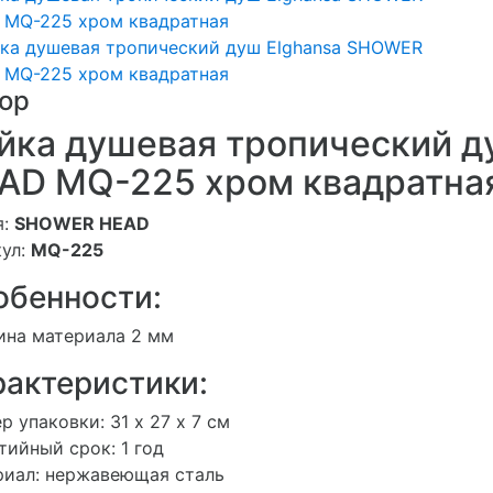
ор
йка душевая тропический 
AD MQ-225 хром квадратна
я:
SHOWER HEAD
кул:
MQ-225
обенности:
ина материала 2 мм
рактеристики:
р упаковки: 31 х 27 х 7 см
тийный срок: 1 год
риал: нержавеющая сталь