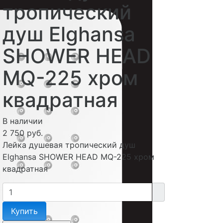
тропический
душ Elghansa
SHOWER HEAD
MQ-225 хром
квадратная
В наличии
2 750 руб.
Лейка душевая тропический душ
Elghansa SHOWER HEAD MQ-225 хром
квадратная
Купить