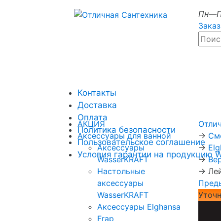
Пн—П
Заказ
Контакты
Доставка
Оплата
АКЦИЯ
Отли
Политика безопасности
Аксессуары для ванной
→
См
Пользовательское соглашение
Аксессуары
→
El
Условия гарантии на продукцию 
WasserKRAFT
→
Ве
Настольные
→
Ле
аксессуары
Пред
WasserKRAFT
Уточн
Аксессуары Elghansa
Frap