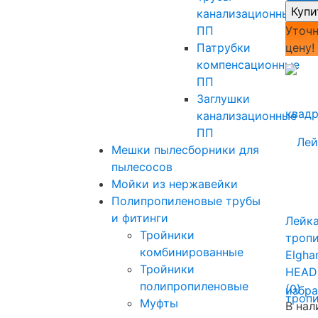
канализационные
Уточн
ПП
цену!
Патрубки
компенсационные
ПП
Заглушки
канализационные
ПП
Мешки пылесборники для
пылесосов
Мойки из нержавейки
Полипропиленовые трубы
и фитинги
Лейк
Тройники
троп
комбинированные
Elgh
Тройники
HEAD 
полипропиленовые
(0)
избр
Муфты
В нал