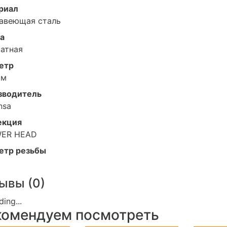
риал
авеющая сталь
а
атная
етр
мм
зводитель
nsa
екция
ER HEAD
етр резьбы
ывы (
0
)
комендуем посмотреть