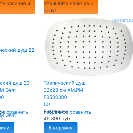
те наличие и
Уточняйте наличие и
цену!
ский душ 22
Тропический душ
PM Gem
32х23 см AM.PM
00
F0500300
(0)
ии
В наличии
ое
сравнить
избранное
сравнить
б.
46 390 руб.
зину
В корзину