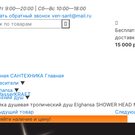
т 9:00—20:00
|
Сб—Вс 10:00—18:00
ать обратный звонок
ven-sant@mail.ru
Бесплат
доставк
15 000 
чная САНТЕХНИКА
Главная
есители
▼
ghansa
▼
WasserKRAFT
рхний душ
▼
йка душевая тропический душ Elghansa SHOWER HEAD 
ыдущий товар
Следую
яйте наличие и цену!