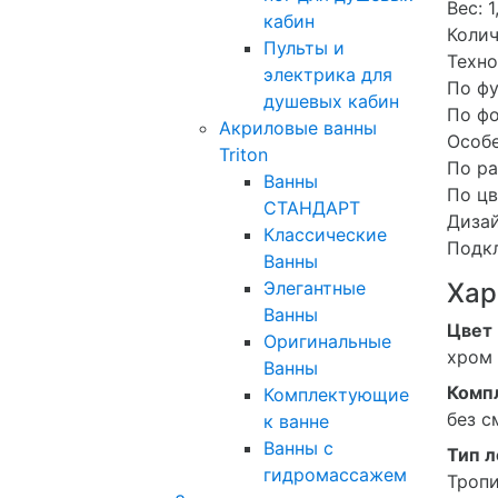
Вес: 1
кабин
Колич
Пульты и
Техно
электрика для
По фу
душевых кабин
По фо
Акриловые ванны
Особе
Triton
По ра
Ванны
По цв
СТАНДАРТ
Дизай
Классические
Подкл
Ванны
Элегантные
Хар
Ванны
Цвет
Оригинальные
хром
Ванны
Комп
Комплектующие
без с
к ванне
Ванны с
Тип 
гидромассажем
Троп