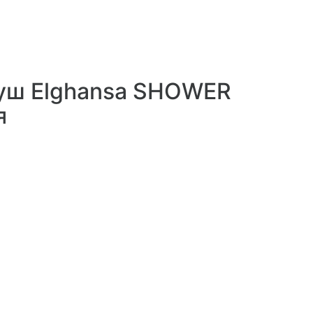
душ Elghansa SHOWER
я