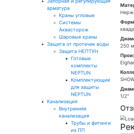
Запорная и регулирующая
Мате
арматура
Нерж
Краны угловые
Форм
Системы
квадр
Аквасторож
Шаровые краны
Диам
Защита от протечек воды
250 
Защита НЕПТУН
Прои
Готовые
Elgha
комплекты
Колл
NEPTUN
SHOW
Комплектующие
для защиты
Диам
NEPTUN
1/2"
Канализация
Отз
Внутренняя
канализация
Трубы и фитинги
Ре
из ПП