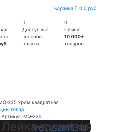
Корзина
0
0 руб.
ная
Доступные
Свыше
а от
способы
10 000+
руб.
оплаты
товаров
MQ-225 хром квадратная
щий товар
Артикул:
MQ-225
Лейка душевая