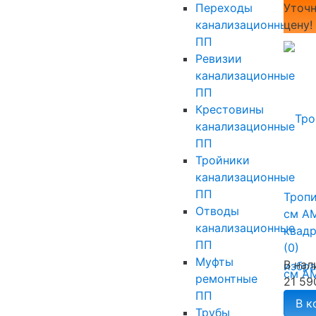
Уточн
Переходы
цену!
канализационные
ПП
Ревизии
канализационные
ПП
Крестовины
канализационные
ПП
Тройники
канализационные
ПП
Троп
Отводы
см A
канализационные
квад
ПП
(0)
Муфты
В нал
избр
ремонтные
21 59
ПП
В к
Трубы