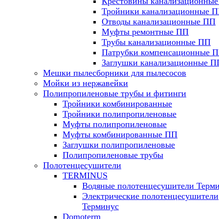
Крестовины канализационны
Тройники канализационные 
Отводы канализационные ПП
Муфты ремонтные ПП
Трубы канализационные ПП
Патрубки компенсационные 
Заглушки канализационные П
Мешки пылесборники для пылесосов
Мойки из нержавейки
Полипропиленовые трубы и фитинги
Тройники комбинированные
Тройники полипропиленовые
Муфты полипропиленовые
Муфты комбинированные ПП
Заглушки полипропиленовые
Полипропиленовые трубы
Полотенцесушители
TERMINUS
Водяные полотенцесушители Терм
Электрические полотенцесушители
Терминус
Domoterm