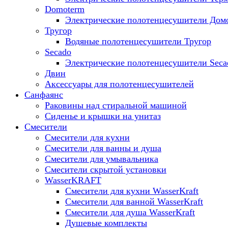
Domoterm
Электрические полотенцесушители Дом
Тругор
Водяные полотенцесушители Тругор
Secado
Электрические полотенцесушители Seca
Двин
Аксессуары для полотенцесушителей
Санфаянс
Раковины над стиральной машиной
Сиденье и крышки на унитаз
Смесители
Смесители для кухни
Смесители для ванны и душа
Смесители для умывальника
Смесители скрытой установки
WasserKRAFT
Смесители для кухни WasserKraft
Смесители для ванной WasserKraft
Смесители для душа WasserKraft
Душевые комплекты