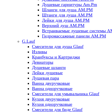
Душевые гарнитуры Am.Pm
Шланги для душа AM.PM
Штанги для душа AM.PM
Лейки для душа AM.PM
Верхний душ AM.PM
Встраиваемые душевые системы 
Гидромассажные панели AM.PM
G.Lauf
Смесители для душа Glauf
Изливы
Кранбуксы и Картриджи
Девиаторы
Душевые шланги
Лейки душевые
Душевая пара
Ванна двуручковые
Ванна одноручковые
Смесители для умывальника Glauf
Кухня двуручковые
Кухня одноручковые
Смесители для биде Glauf