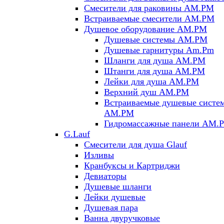
Смесители для раковины AM.PM
Встраиваемые смесители AM.PM
Душевое оборудование AM.PM
Душевые системы AM.PM
Душевые гарнитуры Am.Pm
Шланги для душа AM.PM
Штанги для душа AM.PM
Лейки для душа AM.PM
Верхний душ AM.PM
Встраиваемые душевые систе
AM.PM
Гидромассажные панели AM.
G.Lauf
Смесители для душа Glauf
Изливы
Кранбуксы и Картриджи
Девиаторы
Душевые шланги
Лейки душевые
Душевая пара
Ванна двуручковые