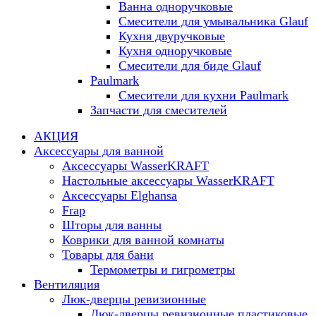
Ванна одноручковые
Смесители для умывальника Glauf
Кухня двуручковые
Кухня одноручковые
Смесители для биде Glauf
Paulmark
Смесители для кухни Paulmark
Запчасти для смесителей
АКЦИЯ
Аксессуары для ванной
Аксессуары WasserKRAFT
Настольные аксессуары WasserKRAFT
Аксессуары Elghansa
Frap
Шторы для ванны
Коврики для ванной комнаты
Товары для бани
Термометры и гигрометры
Вентиляция
Люк-дверцы ревизионные
Люк-дверцы ревизионные пластиковые