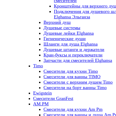
смесителей
Кронштейны для верхнего ду
Подключения для душевого ш
Elghansa Эльганза
Верхний душ
Душевые системы
Душевые лейки Elghansa
Гигиенические души
Шланги для душа Elghansa
Душевые штанги и держатели
Кран-буксы и переключатели
Запчасти для смесителей Elghansa
Timo
Смесители для кухни Timo
Смесители для ванны TIMO
Смесители с верхним душем Timo
Смесители на борт ванны Timo
Ewigstein
Смесители GranFest
AM.PM
Смесители для кухни Am Pm
Смесители для ванны и душа Am.