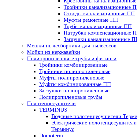
Крестовины канализационны
Тройники канализационные 
Отводы канализационные ПП
Муфты ремонтные ПП
Трубы канализационные ПП
Патрубки компенсационные 
Заглушки канализационные П
Мешки пылесборники для пылесосов
Мойки из нержавейки
Полипропиленовые трубы и фитинги
Тройники комбинированные
Тройники полипропиленовые
Муфты полипропиленовые
Муфты комбинированные ПП
Заглушки полипропиленовые
Полипропиленовые трубы
Полотенцесушители
TERMINUS
Водяные полотенцесушители Терм
Электрические полотенцесушители
Терминус
Domoterm