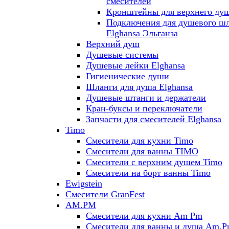
смесителей
Кронштейны для верхнего ду
Подключения для душевого ш
Elghansa Эльганза
Верхний душ
Душевые системы
Душевые лейки Elghansa
Гигиенические души
Шланги для душа Elghansa
Душевые штанги и держатели
Кран-буксы и переключатели
Запчасти для смесителей Elghansa
Timo
Смесители для кухни Timo
Смесители для ванны TIMO
Смесители с верхним душем Timo
Смесители на борт ванны Timo
Ewigstein
Смесители GranFest
AM.PM
Смесители для кухни Am Pm
Смесители для ванны и душа Am.