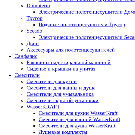
Domoterm
Электрические полотенцесушители Дом
Тругор
Водяные полотенцесушители Тругор
Secado
Электрические полотенцесушители Seca
Двин
Аксессуары для полотенцесушителей
Санфаянс
Раковины над стиральной машиной
Сиденье и крышки на унитаз
Смесители
Смесители для кухни
Смесители для ванны и душа
Смесители для умывальника
Смесители скрытой установки
WasserKRAFT
Смесители для кухни WasserKraft
Смесители для ванной WasserKraft
Смесители для душа WasserKraft
Душевые комплекты