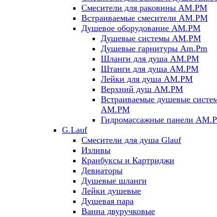
Смесители для раковины AM.PM
Встраиваемые смесители AM.PM
Душевое оборудование AM.PM
Душевые системы AM.PM
Душевые гарнитуры Am.Pm
Шланги для душа AM.PM
Штанги для душа AM.PM
Лейки для душа AM.PM
Верхний душ AM.PM
Встраиваемые душевые систе
AM.PM
Гидромассажные панели AM.
G.Lauf
Смесители для душа Glauf
Изливы
Кранбуксы и Картриджи
Девиаторы
Душевые шланги
Лейки душевые
Душевая пара
Ванна двуручковые