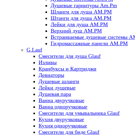
Душевые гарнитуры Am.Pm
Шланги для душа AM.PM
Штанги для душа AM.PM
Лейки для душа AM.PM
Верхний душ AM.PM
Встраиваемые душевые системы 
Гидромассажные панели AM.PM
G.Lauf
Смесители для душа Glauf
Изливы
Кранбуксы и Картриджи
Девиаторы
Душевые шланги
Лейки душевые
Душевая пара
Ванна двуручковые
Ванна одноручковые
Смесители для умывальника Glauf
Кухня двуручковые
Кухня одноручковые
Смесители для биде Glauf