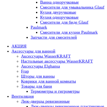
Ванна одноручковые
Смесители для умывальника Glauf
Кухня двуручковые
Кухня одноручковые
Смесители для биде Glauf
Paulmark
Смесители для кухни Paulmark
Запчасти для смесителей
АКЦИЯ
Аксессуары для ванной
Аксессуары WasserKRAFT
Настольные аксессуары WasserKRAFT
Аксессуары Elghansa
Frap
Шторы для ванны
Коврики для ванной комнаты
Товары для бани
Термометры и гигрометры
Вентиляция
Люк-дверцы ревизионные
Люк-дверцы ревизионные пластиковые