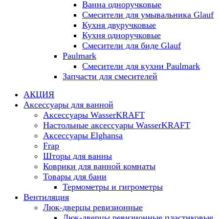
Ванна одноручковые
Смесители для умывальника Glauf
Кухня двуручковые
Кухня одноручковые
Смесители для биде Glauf
Paulmark
Смесители для кухни Paulmark
Запчасти для смесителей
АКЦИЯ
Аксессуары для ванной
Аксессуары WasserKRAFT
Настольные аксессуары WasserKRAFT
Аксессуары Elghansa
Frap
Шторы для ванны
Коврики для ванной комнаты
Товары для бани
Термометры и гигрометры
Вентиляция
Люк-дверцы ревизионные
Люк-дверцы ревизионные пластиковые