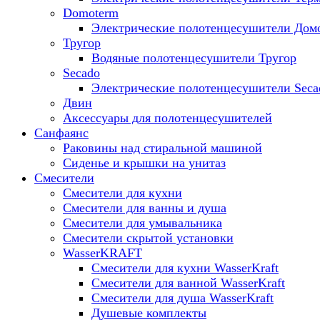
Domoterm
Электрические полотенцесушители Дом
Тругор
Водяные полотенцесушители Тругор
Secado
Электрические полотенцесушители Seca
Двин
Аксессуары для полотенцесушителей
Санфаянс
Раковины над стиральной машиной
Сиденье и крышки на унитаз
Смесители
Смесители для кухни
Смесители для ванны и душа
Смесители для умывальника
Смесители скрытой установки
WasserKRAFT
Смесители для кухни WasserKraft
Смесители для ванной WasserKraft
Смесители для душа WasserKraft
Душевые комплекты