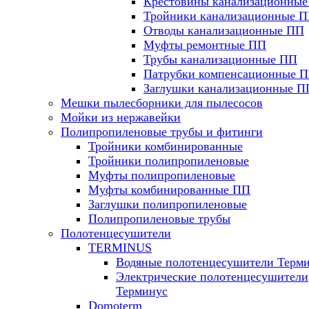
Крестовины канализационны
Тройники канализационные 
Отводы канализационные ПП
Муфты ремонтные ПП
Трубы канализационные ПП
Патрубки компенсационные 
Заглушки канализационные П
Мешки пылесборники для пылесосов
Мойки из нержавейки
Полипропиленовые трубы и фитинги
Тройники комбинированные
Тройники полипропиленовые
Муфты полипропиленовые
Муфты комбинированные ПП
Заглушки полипропиленовые
Полипропиленовые трубы
Полотенцесушители
TERMINUS
Водяные полотенцесушители Терм
Электрические полотенцесушители
Терминус
Domoterm