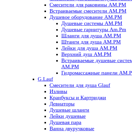
Смесители для раковины AM.PM
Встраиваемые смесители AM.PM
Душевое оборудование AM.PM
Душевые системы AM.PM
Душевые гарнитуры Am.Pm
Шланги для душа AM.PM
Штанги для душа AM.PM
Лейки для душа AM.PM
Верхний душ AM.PM
Встраиваемые душевые систе
AM.PM
Гидромассажные панели AM.
G.Lauf
Смесители для душа Glauf
Изливы
Кранбуксы и Картриджи
Девиаторы
Душевые шланги
Лейки душевые
Душевая пара
Ванна двуручковые