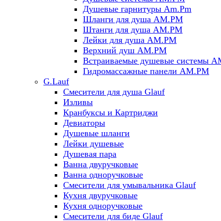
Душевые гарнитуры Am.Pm
Шланги для душа AM.PM
Штанги для душа AM.PM
Лейки для душа AM.PM
Верхний душ AM.PM
Встраиваемые душевые системы 
Гидромассажные панели AM.PM
G.Lauf
Смесители для душа Glauf
Изливы
Кранбуксы и Картриджи
Девиаторы
Душевые шланги
Лейки душевые
Душевая пара
Ванна двуручковые
Ванна одноручковые
Смесители для умывальника Glauf
Кухня двуручковые
Кухня одноручковые
Смесители для биде Glauf