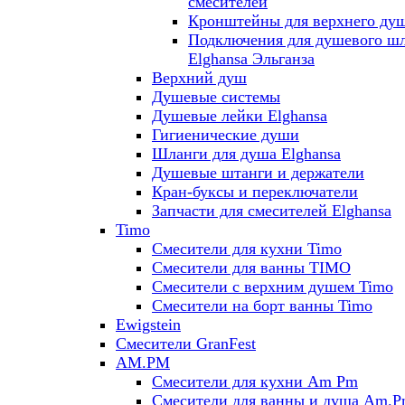
смесителей
Кронштейны для верхнего ду
Подключения для душевого ш
Elghansa Эльганза
Верхний душ
Душевые системы
Душевые лейки Elghansa
Гигиенические души
Шланги для душа Elghansa
Душевые штанги и держатели
Кран-буксы и переключатели
Запчасти для смесителей Elghansa
Timo
Смесители для кухни Timo
Смесители для ванны TIMO
Смесители с верхним душем Timo
Смесители на борт ванны Timo
Ewigstein
Смесители GranFest
AM.PM
Смесители для кухни Am Pm
Смесители для ванны и душа Am.