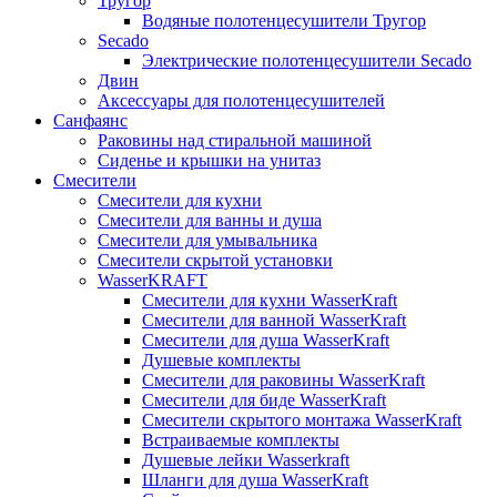
Тругор
Водяные полотенцесушители Тругор
Secado
Электрические полотенцесушители Secado
Двин
Аксессуары для полотенцесушителей
Санфаянс
Раковины над стиральной машиной
Сиденье и крышки на унитаз
Смесители
Смесители для кухни
Смесители для ванны и душа
Смесители для умывальника
Смесители скрытой установки
WasserKRAFT
Смесители для кухни WasserKraft
Смесители для ванной WasserKraft
Смесители для душа WasserKraft
Душевые комплекты
Смесители для раковины WasserKraft
Смесители для биде WasserKraft
Смесители скрытого монтажа WasserKraft
Встраиваемые комплекты
Душевые лейки Wasserkraft
Шланги для душа WasserKraft