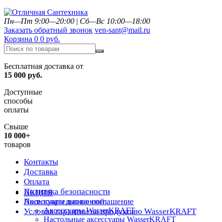
Пн—Пт 9:00—20:00
|
Сб—Вс 10:00—18:00
Заказать обратный звонок
ven-sant@mail.ru
Корзина
0
0 руб.
Бесплатная доставка от
15 000 руб.
Доступные
способы
оплаты
Свыше
10 000+
товаров
Контакты
Доставка
Оплата
Политика безопасности
АКЦИЯ
Пользовательское соглашение
Аксессуары для ванной
Аксессуары WasserKRAFT
Условия гарантии на продукцию WasserKRAFT
Настольные аксессуары WasserKRAFT