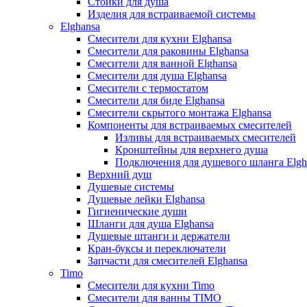
Стойки для душа
Изделия для встраиваемой системы
Elghansa
Смесители для кухни Elghansa
Смесители для раковины Elghansa
Смесители для ванной Elghansa
Смесители для душа Elghansa
Смесители с термостатом
Смесители для биде Elghansa
Смесители скрытого монтажа Elghansa
Компоненты для встраиваемых смесителей
Изливы для встраиваемых смесителей
Кронштейны для верхнего душа
Подключения для душевого шланга Elgh
Верхний душ
Душевые системы
Душевые лейки Elghansa
Гигиенические души
Шланги для душа Elghansa
Душевые штанги и держатели
Кран-буксы и переключатели
Запчасти для смесителей Elghansa
Timo
Смесители для кухни Timo
Смесители для ванны TIMO