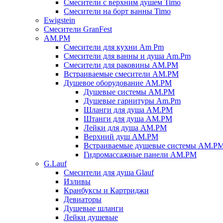
Смесители с верхним душем Timo
Смесители на борт ванны Timo
Ewigstein
Смесители GranFest
AM.PM
Смесители для кухни Am Pm
Смесители для ванны и душа Am.Pm
Смесители для раковины AM.PM
Встраиваемые смесители AM.PM
Душевое оборудование AM.PM
Душевые системы AM.PM
Душевые гарнитуры Am.Pm
Шланги для душа AM.PM
Штанги для душа AM.PM
Лейки для душа AM.PM
Верхний душ AM.PM
Встраиваемые душевые системы AM.P
Гидромассажные панели AM.PM
G.Lauf
Смесители для душа Glauf
Изливы
Кранбуксы и Картриджи
Девиаторы
Душевые шланги
Лейки душевые