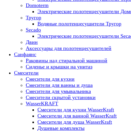
Domoterm
Электрические полотенцесушители Дом
Тругор
Водяные полотенцесушители Тругор
Secado
Электрические полотенцесушители Seca
Двин
Аксессуары для полотенцесушителей
Санфаянс
Раковины над стиральной машиной
Сиденье и крышки на унитаз
Смесители
Смесители для кухни
Смесители для ванны и душа
Смесители для умывальника
Смесители скрытой установки
WasserKRAFT
Смесители для кухни WasserKraft
Смесители для ванной WasserKraft
Смесители для душа WasserKraft
Душевые комплекты