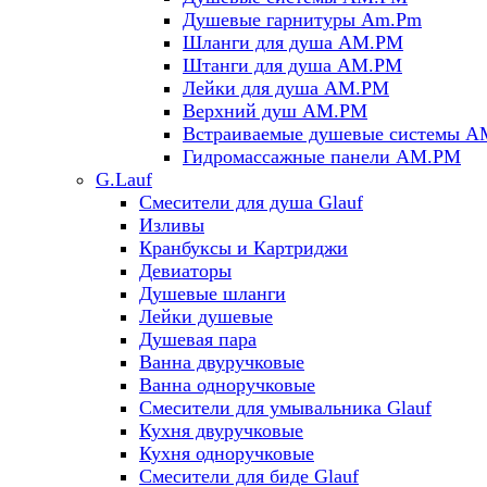
Душевые гарнитуры Am.Pm
Шланги для душа AM.PM
Штанги для душа AM.PM
Лейки для душа AM.PM
Верхний душ AM.PM
Встраиваемые душевые системы 
Гидромассажные панели AM.PM
G.Lauf
Смесители для душа Glauf
Изливы
Кранбуксы и Картриджи
Девиаторы
Душевые шланги
Лейки душевые
Душевая пара
Ванна двуручковые
Ванна одноручковые
Смесители для умывальника Glauf
Кухня двуручковые
Кухня одноручковые
Смесители для биде Glauf