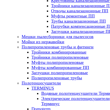
Крестовины канализационны
Тройники канализационные 
Отводы канализационные ПП
Муфты ремонтные ПП
Трубы канализационные ПП
Патрубки компенсационные 
Заглушки канализационные П
Мешки пылесборники для пылесосов
Мойки из нержавейки
Полипропиленовые трубы и фитинги
Тройники комбинированные
Тройники полипропиленовые
Муфты полипропиленовые
Муфты комбинированные ПП
Заглушки полипропиленовые
Полипропиленовые трубы
Полотенцесушители
TERMINUS
Водяные полотенцесушители Терм
Электрические полотенцесушители
Терминус
Domoterm