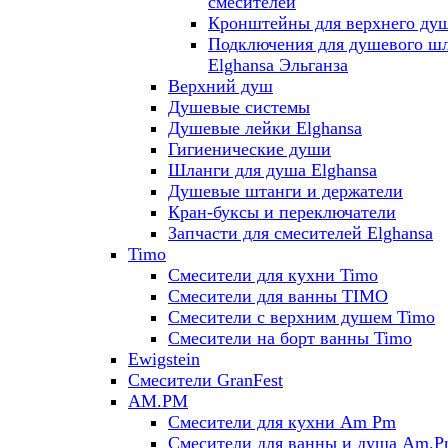
смесителей
Кронштейны для верхнего ду
Подключения для душевого ш
Elghansa Эльганза
Верхний душ
Душевые системы
Душевые лейки Elghansa
Гигиенические души
Шланги для душа Elghansa
Душевые штанги и держатели
Кран-буксы и переключатели
Запчасти для смесителей Elghansa
Timo
Смесители для кухни Timo
Смесители для ванны TIMO
Смесители с верхним душем Timo
Смесители на борт ванны Timo
Ewigstein
Смесители GranFest
AM.PM
Смесители для кухни Am Pm
Смесители для ванны и душа Am.