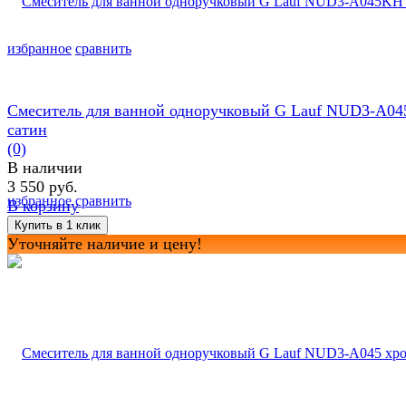
избранное
сравнить
Смеситель для ванной одноручковый G Lauf NUD3-A0
сатин
(0)
В наличии
3 550 руб.
избранное
сравнить
В корзину
Уточняйте наличие и цену!