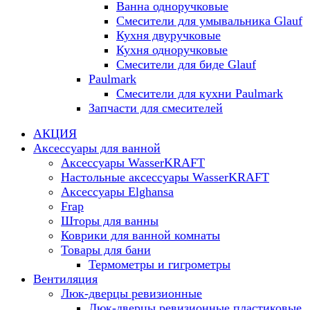
Ванна одноручковые
Смесители для умывальника Glauf
Кухня двуручковые
Кухня одноручковые
Смесители для биде Glauf
Paulmark
Смесители для кухни Paulmark
Запчасти для смесителей
АКЦИЯ
Аксессуары для ванной
Аксессуары WasserKRAFT
Настольные аксессуары WasserKRAFT
Аксессуары Elghansa
Frap
Шторы для ванны
Коврики для ванной комнаты
Товары для бани
Термометры и гигрометры
Вентиляция
Люк-дверцы ревизионные
Люк-дверцы ревизионные пластиковые