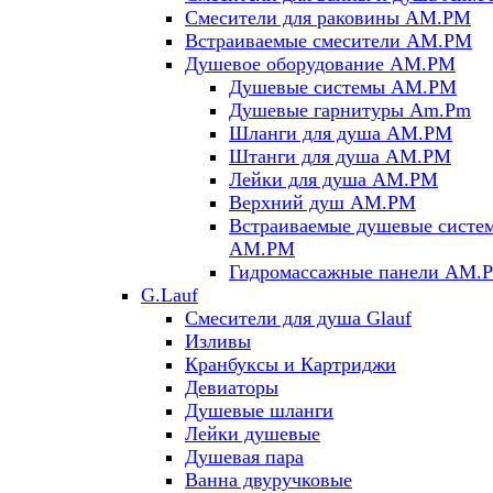
Смесители для раковины AM.PM
Встраиваемые смесители AM.PM
Душевое оборудование AM.PM
Душевые системы AM.PM
Душевые гарнитуры Am.Pm
Шланги для душа AM.PM
Штанги для душа AM.PM
Лейки для душа AM.PM
Верхний душ AM.PM
Встраиваемые душевые систе
AM.PM
Гидромассажные панели AM.
G.Lauf
Смесители для душа Glauf
Изливы
Кранбуксы и Картриджи
Девиаторы
Душевые шланги
Лейки душевые
Душевая пара
Ванна двуручковые