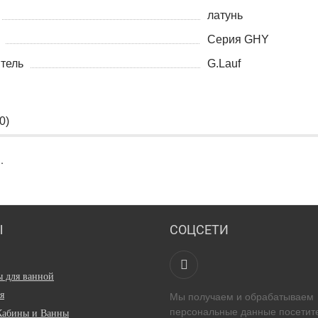
латунь
Серия GHY
тель
G.Lauf
0
)
Ы
СОЦСЕТИ
ы для ванной
я
Мы получаем и обрабатываем
персональные данные посетит
Кабины и Ванны