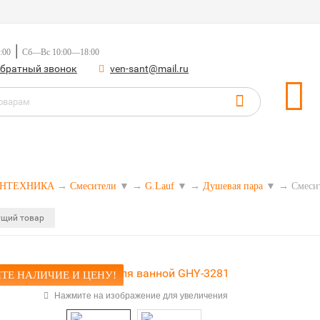
|
:00
Сб—Вс 10:00—18:00
обратный звонок
ven-sant@mail.ru
САНТЕХНИКА
→
Смесители
▼
→
G.Lauf
▼
→
Душевая пара
▼
→
Смеси
щий товар
ТЕ НАЛИЧИЕ И ЦЕНУ!
Нажмите на изображение для увеличения