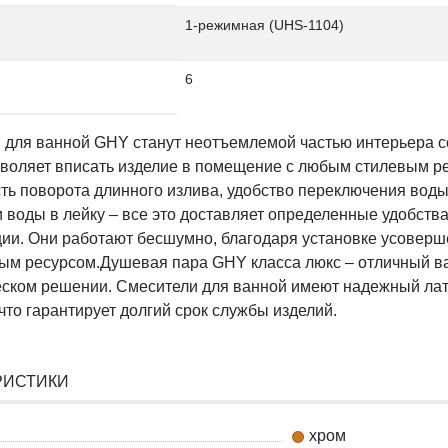
1-режимная (UHS-1104)
6
 для ванной GHY станут неотъемлемой частью интерьера 
зволяет вписать изделие в помещение с любым стилевым р
ть поворота длинного излива, удобство переключения воды
 воды в лейку – все это доставляет определенные удобств
ции. Они работают бесшумно, благодаря установке усоверш
м ресурсом.Душевая пара GHY класса люкс – отличный ва
еском решении. Смесители для ванной имеют надежный лат
что гарантирует долгий срок службы изделий.
РИСТИКИ
хром