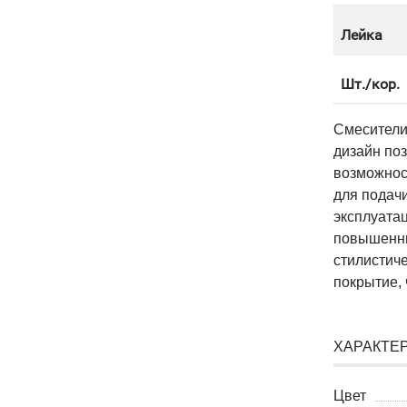
Лейка
Шт./кор.
Смесители
дизайн по
возможнос
для подачи
эксплуата
повышенны
стилистич
покрытие, 
ХАРАКТЕ
Цвет