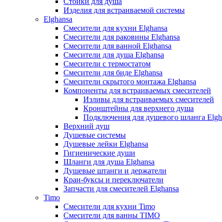
Стойки для душа
Изделия для встраиваемой системы
Elghansa
Смесители для кухни Elghansa
Смесители для раковины Elghansa
Смесители для ванной Elghansa
Смесители для душа Elghansa
Смесители с термостатом
Смесители для биде Elghansa
Смесители скрытого монтажа Elghansa
Компоненты для встраиваемых смесителей
Изливы для встраиваемых смесителей
Кронштейны для верхнего душа
Подключения для душевого шланга Elgh
Верхний душ
Душевые системы
Душевые лейки Elghansa
Гигиенические души
Шланги для душа Elghansa
Душевые штанги и держатели
Кран-буксы и переключатели
Запчасти для смесителей Elghansa
Timo
Смесители для кухни Timo
Смесители для ванны TIMO