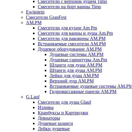
Смесители с верхним душем Timo
Смесители на борт ванны Timo
Ewigstein
Смесители GranFest
AM.PM
Смесители для кухни Am Pm
Смесители для ванны и душа Am.Pm
Смесители для раковины AM.PM
Встраиваемые смесители AM.PM
Душевое оборудование AM.PM
Душевые системы AM.PM
Душевые гарнитуры Am.Pm
Шланги для душа AM.PM
Штанги для душа AM.PM
Лейки для душа AM.PM
Верхний душ AM.PM
Встраиваемые душевые системы AM.P
Гидромассажные панели AM.PM
G.Lauf
Смесители для душа Glauf
Изливы
Кранбуксы и Картриджи
Девиаторы
Душевые шланги
Лейки душевые