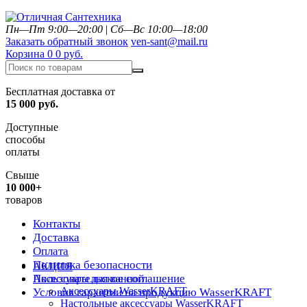
Пн—Пт 9:00—20:00
|
Сб—Вс 10:00—18:00
Заказать обратный звонок
ven-sant@mail.ru
Корзина
0
0 руб.
Бесплатная доставка от
15 000 руб.
Доступные
способы
оплаты
Свыше
10 000+
товаров
Контакты
Доставка
Оплата
Политика безопасности
АКЦИЯ
Пользовательское соглашение
Аксессуары для ванной
Аксессуары WasserKRAFT
Условия гарантии на продукцию WasserKRAFT
Настольные аксессуары WasserKRAFT