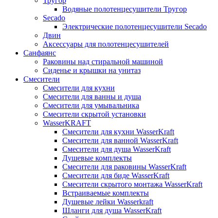
Тругор
Водяные полотенцесушители Тругор
Secado
Электрические полотенцесушители Secado
Двин
Аксессуары для полотенцесушителей
Санфаянс
Раковины над стиральной машиной
Сиденье и крышки на унитаз
Смесители
Смесители для кухни
Смесители для ванны и душа
Смесители для умывальника
Смесители скрытой установки
WasserKRAFT
Смесители для кухни WasserKraft
Смесители для ванной WasserKraft
Смесители для душа WasserKraft
Душевые комплекты
Смесители для раковины WasserKraft
Смесители для биде WasserKraft
Смесители скрытого монтажа WasserKraft
Встраиваемые комплекты
Душевые лейки Wasserkraft
Шланги для душа WasserKraft