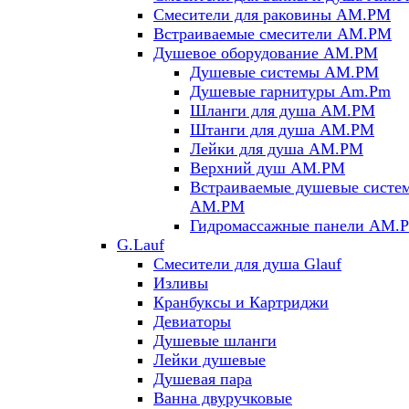
Смесители для раковины AM.PM
Встраиваемые смесители AM.PM
Душевое оборудование AM.PM
Душевые системы AM.PM
Душевые гарнитуры Am.Pm
Шланги для душа AM.PM
Штанги для душа AM.PM
Лейки для душа AM.PM
Верхний душ AM.PM
Встраиваемые душевые систе
AM.PM
Гидромассажные панели AM.
G.Lauf
Смесители для душа Glauf
Изливы
Кранбуксы и Картриджи
Девиаторы
Душевые шланги
Лейки душевые
Душевая пара
Ванна двуручковые