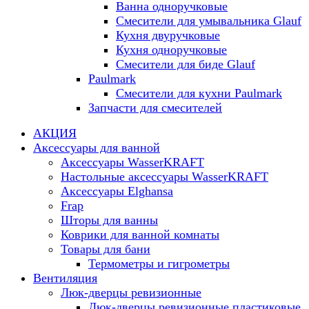
Ванна одноручковые
Смесители для умывальника Glauf
Кухня двуручковые
Кухня одноручковые
Смесители для биде Glauf
Paulmark
Смесители для кухни Paulmark
Запчасти для смесителей
АКЦИЯ
Аксессуары для ванной
Аксессуары WasserKRAFT
Настольные аксессуары WasserKRAFT
Аксессуары Elghansa
Frap
Шторы для ванны
Коврики для ванной комнаты
Товары для бани
Термометры и гигрометры
Вентиляция
Люк-дверцы ревизионные
Люк-дверцы ревизионные пластиковые