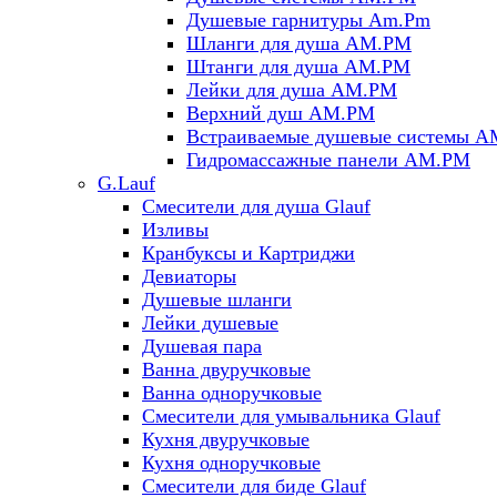
Душевые гарнитуры Am.Pm
Шланги для душа AM.PM
Штанги для душа AM.PM
Лейки для душа AM.PM
Верхний душ AM.PM
Встраиваемые душевые системы 
Гидромассажные панели AM.PM
G.Lauf
Смесители для душа Glauf
Изливы
Кранбуксы и Картриджи
Девиаторы
Душевые шланги
Лейки душевые
Душевая пара
Ванна двуручковые
Ванна одноручковые
Смесители для умывальника Glauf
Кухня двуручковые
Кухня одноручковые
Смесители для биде Glauf