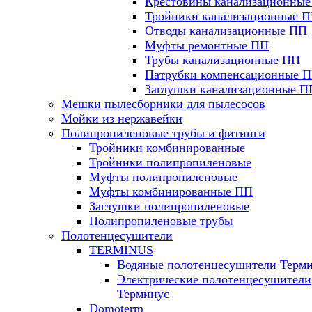
Крестовины канализационны
Тройники канализационные 
Отводы канализационные ПП
Муфты ремонтные ПП
Трубы канализационные ПП
Патрубки компенсационные 
Заглушки канализационные П
Мешки пылесборники для пылесосов
Мойки из нержавейки
Полипропиленовые трубы и фитинги
Тройники комбинированные
Тройники полипропиленовые
Муфты полипропиленовые
Муфты комбинированные ПП
Заглушки полипропиленовые
Полипропиленовые трубы
Полотенцесушители
TERMINUS
Водяные полотенцесушители Терм
Электрические полотенцесушители
Терминус
Domoterm