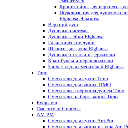
смесителей
Кронштейны для верхнего ду
Подключения для душевого ш
Elghansa Эльганза
Верхний душ
Душевые системы
Душевые лейки Elghansa
Гигиенические души
Шланги для душа Elghansa
Душевые штанги и держатели
Кран-буксы и переключатели
Запчасти для смесителей Elghansa
Timo
Смесители для кухни Timo
Смесители для ванны TIMO
Смесители с верхним душем Timo
Смесители на борт ванны Timo
Ewigstein
Смесители GranFest
AM.PM
Смесители для кухни Am Pm
Смесители для ванны и душа Am.