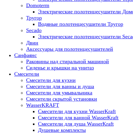
Domoterm
Электрические полотенцесушители Дом
Тругор
Водяные полотенцесушители Тругор
Secado
Электрические полотенцесушители Seca
Двин
Аксессуары для полотенцесушителей
Санфаянс
Раковины над стиральной машиной
Сиденье и крышки на унитаз
Смесители
Смесители для кухни
Смесители для ванны и душа
Смесители для умывальника
Смесители скрытой установки
WasserKRAFT
Смесители для кухни WasserKraft
Смесители для ванной WasserKraft
Смесители для душа WasserKraft
Душевые комплекты