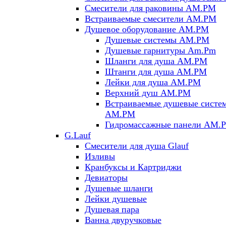
Смесители для раковины AM.PM
Встраиваемые смесители AM.PM
Душевое оборудование AM.PM
Душевые системы AM.PM
Душевые гарнитуры Am.Pm
Шланги для душа AM.PM
Штанги для душа AM.PM
Лейки для душа AM.PM
Верхний душ AM.PM
Встраиваемые душевые систе
AM.PM
Гидромассажные панели AM.
G.Lauf
Смесители для душа Glauf
Изливы
Кранбуксы и Картриджи
Девиаторы
Душевые шланги
Лейки душевые
Душевая пара
Ванна двуручковые