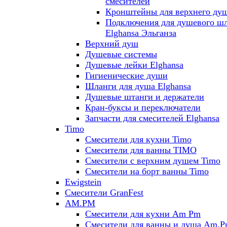
смесителей
Кронштейны для верхнего ду
Подключения для душевого ш
Elghansa Эльганза
Верхний душ
Душевые системы
Душевые лейки Elghansa
Гигиенические души
Шланги для душа Elghansa
Душевые штанги и держатели
Кран-буксы и переключатели
Запчасти для смесителей Elghansa
Timo
Смесители для кухни Timo
Смесители для ванны TIMO
Смесители с верхним душем Timo
Смесители на борт ванны Timo
Ewigstein
Смесители GranFest
AM.PM
Смесители для кухни Am Pm
Смесители для ванны и душа Am.