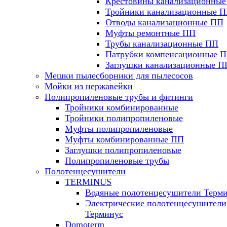
Крестовины канализационны
Тройники канализационные 
Отводы канализационные ПП
Муфты ремонтные ПП
Трубы канализационные ПП
Патрубки компенсационные 
Заглушки канализационные П
Мешки пылесборники для пылесосов
Мойки из нержавейки
Полипропиленовые трубы и фитинги
Тройники комбинированные
Тройники полипропиленовые
Муфты полипропиленовые
Муфты комбинированные ПП
Заглушки полипропиленовые
Полипропиленовые трубы
Полотенцесушители
TERMINUS
Водяные полотенцесушители Терм
Электрические полотенцесушители
Терминус
Domoterm