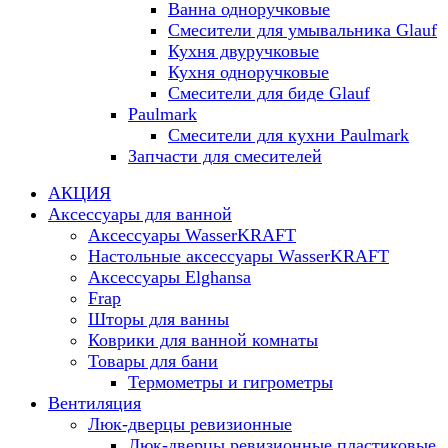
Ванна одноручковые
Смесители для умывальника Glauf
Кухня двуручковые
Кухня одноручковые
Смесители для биде Glauf
Paulmark
Смесители для кухни Paulmark
Запчасти для смесителей
АКЦИЯ
Аксессуары для ванной
Аксессуары WasserKRAFT
Настольные аксессуары WasserKRAFT
Аксессуары Elghansa
Frap
Шторы для ванны
Коврики для ванной комнаты
Товары для бани
Термометры и гигрометры
Вентиляция
Люк-дверцы ревизионные
Люк-дверцы ревизионные пластиковые