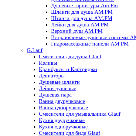
Душевые гарнитуры Am.Pm
Шланги для душа AM.PM
Штанги для душа AM.PM
Лейки для душа AM.PM
Верхний душ AM.PM
Встраиваемые душевые системы 
Гидромассажные панели AM.PM
G.Lauf
Смесители для душа Glauf
Изливы
Кранбуксы и Картриджи
Девиаторы
Душевые шланги
Лейки душевые
Душевая пара
Ванна двуручковые
Ванна одноручковые
Смесители для умывальника Glauf
Кухня двуручковые
Кухня одноручковые
Смесители для биде Glauf