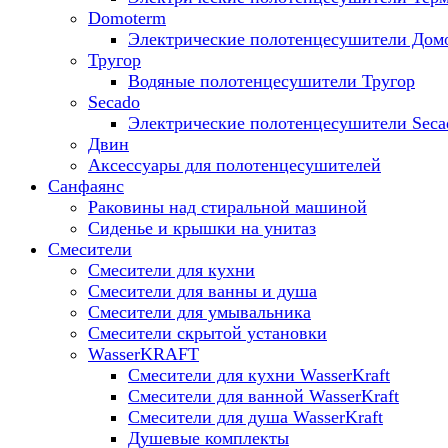
Domoterm
Электрические полотенцесушители Дом
Тругор
Водяные полотенцесушители Тругор
Secado
Электрические полотенцесушители Seca
Двин
Аксессуары для полотенцесушителей
Санфаянс
Раковины над стиральной машиной
Сиденье и крышки на унитаз
Смесители
Смесители для кухни
Смесители для ванны и душа
Смесители для умывальника
Смесители скрытой установки
WasserKRAFT
Смесители для кухни WasserKraft
Смесители для ванной WasserKraft
Смесители для душа WasserKraft
Душевые комплекты