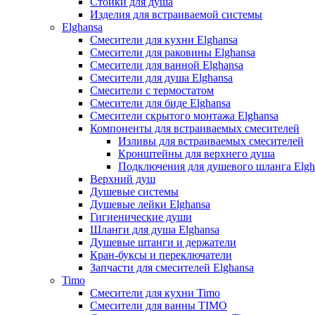
Стойки для душа
Изделия для встраиваемой системы
Elghansa
Смесители для кухни Elghansa
Смесители для раковины Elghansa
Смесители для ванной Elghansa
Смесители для душа Elghansa
Смесители с термостатом
Смесители для биде Elghansa
Смесители скрытого монтажа Elghansa
Компоненты для встраиваемых смесителей
Изливы для встраиваемых смесителей
Кронштейны для верхнего душа
Подключения для душевого шланга Elgh
Верхний душ
Душевые системы
Душевые лейки Elghansa
Гигиенические души
Шланги для душа Elghansa
Душевые штанги и держатели
Кран-буксы и переключатели
Запчасти для смесителей Elghansa
Timo
Смесители для кухни Timo
Смесители для ванны TIMO