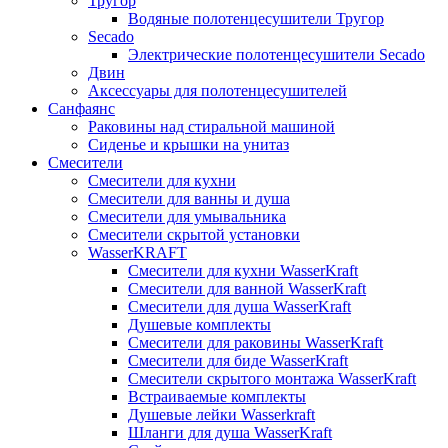
Тругор
Водяные полотенцесушители Тругор
Secado
Электрические полотенцесушители Secado
Двин
Аксессуары для полотенцесушителей
Санфаянс
Раковины над стиральной машиной
Сиденье и крышки на унитаз
Смесители
Смесители для кухни
Смесители для ванны и душа
Смесители для умывальника
Смесители скрытой установки
WasserKRAFT
Смесители для кухни WasserKraft
Смесители для ванной WasserKraft
Смесители для душа WasserKraft
Душевые комплекты
Смесители для раковины WasserKraft
Смесители для биде WasserKraft
Смесители скрытого монтажа WasserKraft
Встраиваемые комплекты
Душевые лейки Wasserkraft
Шланги для душа WasserKraft