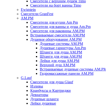
Смесители с верхним душем Timo
Смесители на борт ванны Timo
Ewigstein
Смесители GranFest
AM.PM
Смесители для кухни Am Pm
Смесители для ванны и душа Am.Pm
Смесители для раковины AM.PM
Встраиваемые смесители AM.PM
Душевое оборудование AM.PM
Душевые системы AM.PM
Душевые гарнитуры Am.Pm
Шланги для душа AM.PM
Штанги для душа AM.PM
Лейки для душа AM.PM
Верхний душ AM.PM
Встраиваемые душевые системы AM.P
Гидромассажные панели AM.PM
G.Lauf
Смесители для душа Glauf
Изливы
Кранбуксы и Картриджи
Девиаторы
Душевые шланги
Лейки душевые