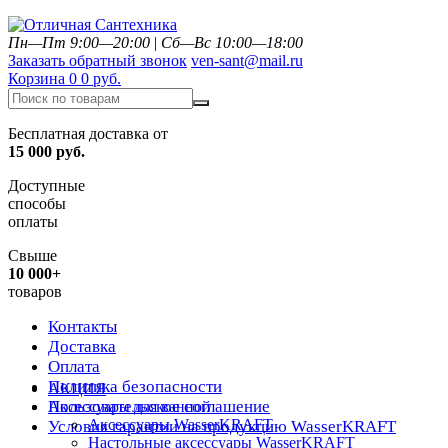
Пн—Пт 9:00—20:00
|
Сб—Вс 10:00—18:00
Заказать обратный звонок
ven-sant@mail.ru
Корзина
0
0 руб.
Бесплатная доставка от
15 000 руб.
Доступные
способы
оплаты
Свыше
10 000+
товаров
Контакты
Доставка
Оплата
Политика безопасности
АКЦИЯ
Пользовательское соглашение
Аксессуары для ванной
Аксессуары WasserKRAFT
Условия гарантии на продукцию WasserKRAFT
Настольные аксессуары WasserKRAFT