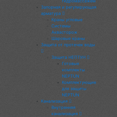
гидромассажем
Запорная и регулирующая
арматура
Краны угловые
Системы
Аквасторож
Шаровые краны
Защита от протечек воды
Защита НЕПТУН
Готовые
комплекты
NEPTUN
Комплектующие
для защиты
NEPTUN
Канализация
Внутренняя
канализация