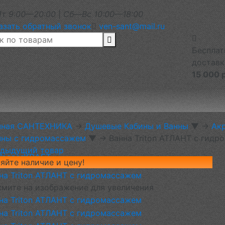
т 9:00—20:00
|
Сб—Вс 10:00—18:00
азать обратный звонок
ven-sant@mail.ru
Бесплат
доставк
15 000 
чная САНТЕХНИКА
→
Душевые Кабины и Ванны
▼
→
Акр
нны с гидромассажем
▼
→
Ванна Triton АТЛАНТ с гид
дыдущий товар
WasserKRAFT
яйте наличие и цену!
мите на изображение для увеличения