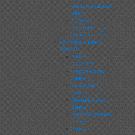
ног для душевых
кабин
Пульты и
электрика для
душевых кабин
Акриловые ванны
Triton
Ванны
СТАНДАРТ
Классические
Ванны
Элегантные
Ванны
Оригинальные
Ванны
Комплектующие
к ванне
Ванны с