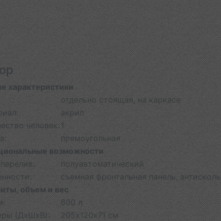
ор
е характеристики
отдельно стоящая, на каркасе
риал:
акрил
ество человек:
1
а:
прямоугольная
циональные возможности
перелив:
полуавтоматический
енности:
съемная фронтальная панель, антискол
иты, объем и вес
м:
600 л
еры (ДхШхВ):
205х120х71 см