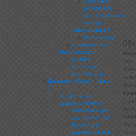
Фасонные
детали для
вентиляционных
систем
Алюминиевые
Воздуховоды
Обз
Армированные
Вентиляторы
Общи
Осевые
Тип:
вытяжные
Мате
вентиляторы
Колич
Душевые Кабины и Ванны
Форм
Функ
Запчасти для
Слив/
душевых кабин
Особ
Смесители для
Габар
душевых кабин
Объе
Ролики для
душевых кабин
Разм