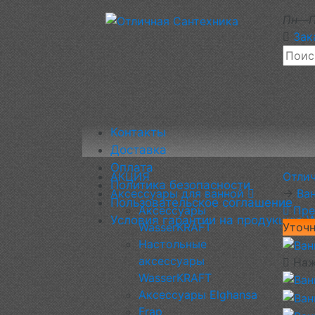
Пн—П
Зак
Контакты
Доставка
Оплата
АКЦИЯ
Отли
Политика безопасности
Аксессуары для ванной
→
Ва
Пользовательское соглашение
Аксессуары
Пре
Условия гарантии на продукцию 
WasserKRAFT
Уточн
Настольные
аксессуары
Наж
WasserKRAFT
Аксессуары Elghansa
Frap