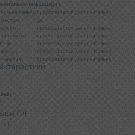
лнительная информация
альная панель:
приобретается дополнительно
омассаж:
да
массаж:
приобретается дополнительно
ной массаж:
приобретается дополнительно
тель:
приобретается дополнительно
ловник:
приобретается дополнительно
отерапия:
приобретается дополнительно
актеристики
й
риал
л
ывы (
0
)