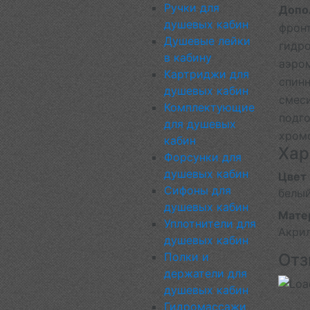
Ручки для
Допо
душевых кабин
фронт
Душевые лейки
гидр
в кабину
аэро
Картриджи для
спин
душевых кабин
смеси
Комплектующие
подго
для душевых
хром
кабин
Хар
Форсунки для
душевых кабин
Цвет
Сифоны для
белы
душевых кабин
Мате
Уплотнители для
Акри
душевых кабин
Отз
Полки и
держатели для
душевых кабин
Гидромассажи