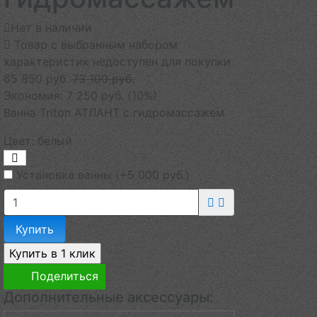
Нет в наличии
Товар с выбранным набором
характеристик недоступен для покупки
65 850 руб.
73 100 руб.
Экономия:
7 250 руб.
(
10%
)
Ванна Triton АТЛАНТ с гидромассажем
Цвет:
белый
Установка ванны (+
5 000 руб.
)
Купить
Поделиться
Дополнительные аксессуары: