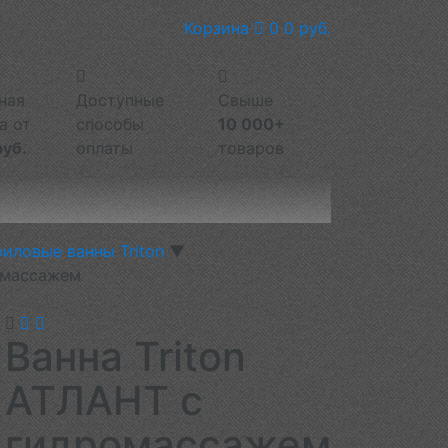
Корзина
0
0 руб.
ная
Доступные
Свыше
а от
способы
10 000+
руб.
оплаты
товаров
иловые ванны Triton
▼
ромассажем
Ванна Triton
АТЛАНТ с
гидромассажем