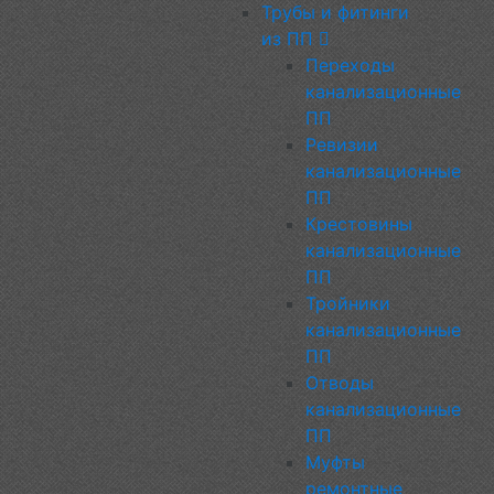
Трубы и фитинги
из ПП
Переходы
канализационные
ПП
Ревизии
канализационные
ПП
Крестовины
канализационные
ПП
Тройники
канализационные
ПП
Отводы
канализационные
ПП
Муфты
ремонтные