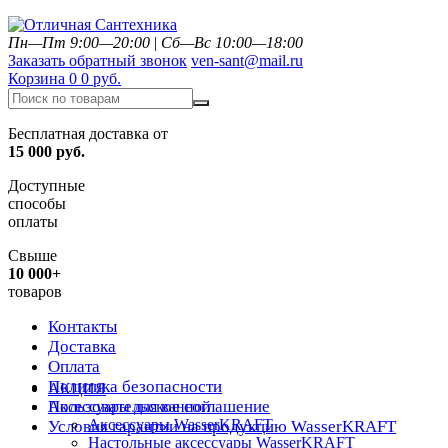
Пн—Пт 9:00—20:00
|
Сб—Вс 10:00—18:00
Заказать обратный звонок
ven-sant@mail.ru
Корзина
0
0 руб.
Бесплатная доставка от
15 000 руб.
Доступные
способы
оплаты
Свыше
10 000+
товаров
Контакты
Доставка
Оплата
Политика безопасности
АКЦИЯ
Пользовательское соглашение
Аксессуары для ванной
Аксессуары WasserKRAFT
Условия гарантии на продукцию WasserKRAFT
Настольные аксессуары WasserKRAFT