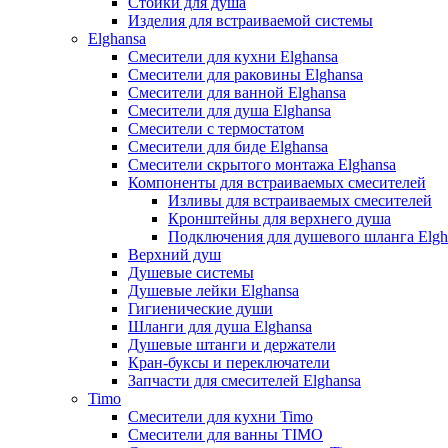
Стойки для душа
Изделия для встраиваемой системы
Elghansa
Смесители для кухни Elghansa
Смесители для раковины Elghansa
Смесители для ванной Elghansa
Смесители для душа Elghansa
Смесители с термостатом
Смесители для биде Elghansa
Смесители скрытого монтажа Elghansa
Компоненты для встраиваемых смесителей
Изливы для встраиваемых смесителей
Кронштейны для верхнего душа
Подключения для душевого шланга Elgh
Верхний душ
Душевые системы
Душевые лейки Elghansa
Гигиенические души
Шланги для душа Elghansa
Душевые штанги и держатели
Кран-буксы и переключатели
Запчасти для смесителей Elghansa
Timo
Смесители для кухни Timo
Смесители для ванны TIMO