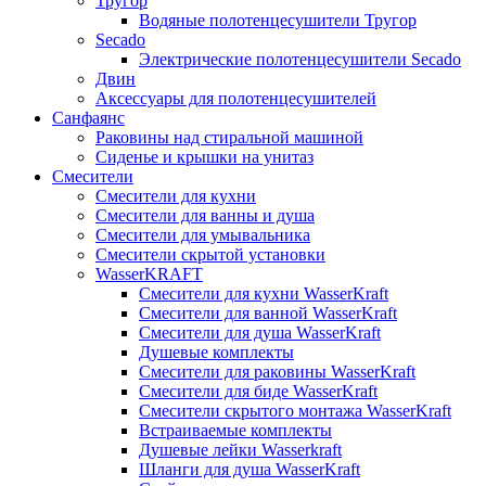
Тругор
Водяные полотенцесушители Тругор
Secado
Электрические полотенцесушители Secado
Двин
Аксессуары для полотенцесушителей
Санфаянс
Раковины над стиральной машиной
Сиденье и крышки на унитаз
Смесители
Смесители для кухни
Смесители для ванны и душа
Смесители для умывальника
Смесители скрытой установки
WasserKRAFT
Смесители для кухни WasserKraft
Смесители для ванной WasserKraft
Смесители для душа WasserKraft
Душевые комплекты
Смесители для раковины WasserKraft
Смесители для биде WasserKraft
Смесители скрытого монтажа WasserKraft
Встраиваемые комплекты
Душевые лейки Wasserkraft
Шланги для душа WasserKraft