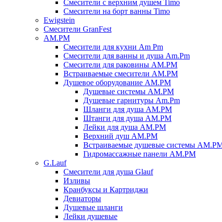
Смесители с верхним душем Timo
Смесители на борт ванны Timo
Ewigstein
Смесители GranFest
AM.PM
Смесители для кухни Am Pm
Смесители для ванны и душа Am.Pm
Смесители для раковины AM.PM
Встраиваемые смесители AM.PM
Душевое оборудование AM.PM
Душевые системы AM.PM
Душевые гарнитуры Am.Pm
Шланги для душа AM.PM
Штанги для душа AM.PM
Лейки для душа AM.PM
Верхний душ AM.PM
Встраиваемые душевые системы AM.P
Гидромассажные панели AM.PM
G.Lauf
Смесители для душа Glauf
Изливы
Кранбуксы и Картриджи
Девиаторы
Душевые шланги
Лейки душевые