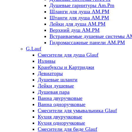
Душевые гарнитуры Am.Pm
Шланги для душа AM.PM
Штанги для душа AM.PM
Лейки для душа AM.PM
Верхний душ AM.PM
Встраиваемые душевые системы 
Гидромассажные панели AM.PM
G.Lauf
Смесители для душа Glauf
Изливы
Кранбуксы и Картриджи
Девиаторы
Душевые шланги
Лейки душевые
Душевая пара
Ванна двуручковые
Ванна одноручковые
Смесители для умывальника Glauf
Кухня двуручковые
Кухня одноручковые
Смесители для биде Glauf