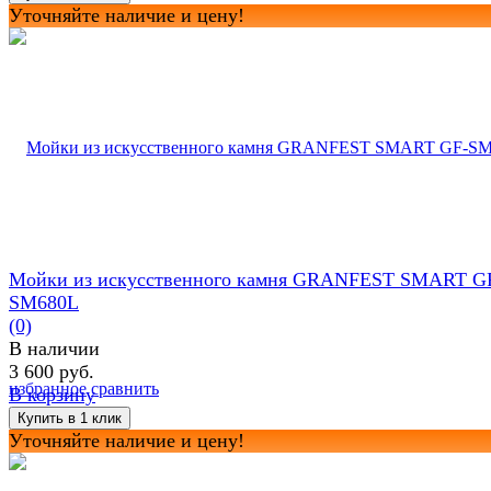
Уточняйте наличие и цену!
Мойки из искусственного камня GRANFEST SMART G
SM680L
(0)
В наличии
3 600 руб.
избранное
сравнить
В корзину
Уточняйте наличие и цену!