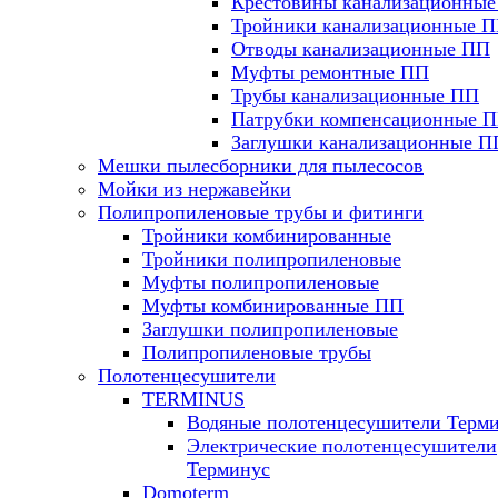
Крестовины канализационны
Тройники канализационные 
Отводы канализационные ПП
Муфты ремонтные ПП
Трубы канализационные ПП
Патрубки компенсационные 
Заглушки канализационные П
Мешки пылесборники для пылесосов
Мойки из нержавейки
Полипропиленовые трубы и фитинги
Тройники комбинированные
Тройники полипропиленовые
Муфты полипропиленовые
Муфты комбинированные ПП
Заглушки полипропиленовые
Полипропиленовые трубы
Полотенцесушители
TERMINUS
Водяные полотенцесушители Терм
Электрические полотенцесушители
Терминус
Domoterm