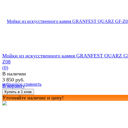
Мойки из искусственного камня GRANFEST QUARZ G
Z08
(0)
В наличии
3 850 руб.
избранное
сравнить
В корзину
Уточняйте наличие и цену!