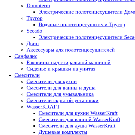
Domoterm
Электрические полотенцесушители Дом
Тругор
Водяные полотенцесушители Тругор
Secado
Электрические полотенцесушители Seca
Двин
Аксессуары для полотенцесушителей
Санфаянс
Раковины над стиральной машиной
Сиденье и крышки на унитаз
Смесители
Смесители для кухни
Смесители для ванны и душа
Смесители для умывальника
Смесители скрытой установки
WasserKRAFT
Смесители для кухни WasserKraft
Смесители для ванной WasserKraft
Смесители для душа WasserKraft
Душевые комплекты