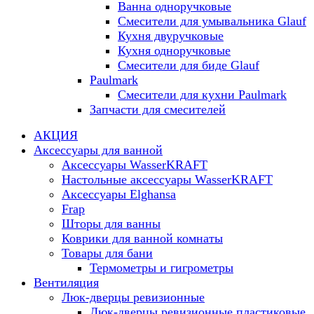
Ванна одноручковые
Смесители для умывальника Glauf
Кухня двуручковые
Кухня одноручковые
Смесители для биде Glauf
Paulmark
Смесители для кухни Paulmark
Запчасти для смесителей
АКЦИЯ
Аксессуары для ванной
Аксессуары WasserKRAFT
Настольные аксессуары WasserKRAFT
Аксессуары Elghansa
Frap
Шторы для ванны
Коврики для ванной комнаты
Товары для бани
Термометры и гигрометры
Вентиляция
Люк-дверцы ревизионные
Люк-дверцы ревизионные пластиковые