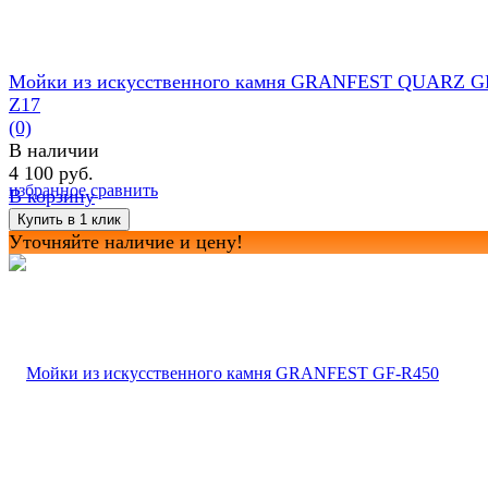
Мойки из искусственного камня GRANFEST QUARZ G
Z17
(0)
В наличии
4 100 руб.
избранное
сравнить
В корзину
Уточняйте наличие и цену!