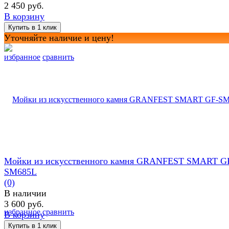
2 450 руб.
В корзину
Уточняйте наличие и цену!
избранное
сравнить
Мойки из искусственного камня GRANFEST SMART G
SM685L
(0)
В наличии
3 600 руб.
избранное
сравнить
В корзину