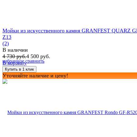
Мойки из искусственного камня GRANFEST QUARZ G
Z13
(2)
В наличии
4 730 руб.
4 500 руб.
избранное
сравнить
В корзину
Уточняйте наличие и цену!