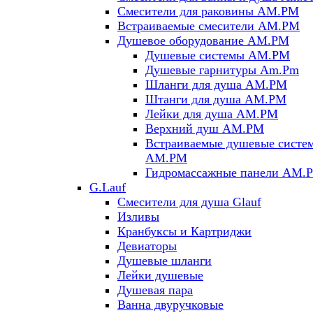
Смесители для раковины AM.PM
Встраиваемые смесители AM.PM
Душевое оборудование AM.PM
Душевые системы AM.PM
Душевые гарнитуры Am.Pm
Шланги для душа AM.PM
Штанги для душа AM.PM
Лейки для душа AM.PM
Верхний душ AM.PM
Встраиваемые душевые систе
AM.PM
Гидромассажные панели AM.
G.Lauf
Смесители для душа Glauf
Изливы
Кранбуксы и Картриджи
Девиаторы
Душевые шланги
Лейки душевые
Душевая пара
Ванна двуручковые