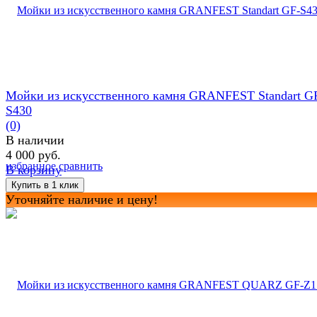
Мойки из искусственного камня GRANFEST Standart G
S430
(0)
В наличии
4 000 руб.
избранное
сравнить
В корзину
Уточняйте наличие и цену!