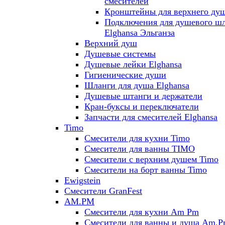
смесителей
Кронштейны для верхнего ду
Подключения для душевого ш
Elghansa Эльганза
Верхний душ
Душевые системы
Душевые лейки Elghansa
Гигиенические души
Шланги для душа Elghansa
Душевые штанги и держатели
Кран-буксы и переключатели
Запчасти для смесителей Elghansa
Timo
Смесители для кухни Timo
Смесители для ванны TIMO
Смесители с верхним душем Timo
Смесители на борт ванны Timo
Ewigstein
Смесители GranFest
AM.PM
Смесители для кухни Am Pm
Смесители для ванны и душа Am.