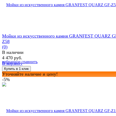
Мойки из искусственного камня GRANFEST QUARZ G
Z58
(0)
В наличии
4 470 руб.
избранное
сравнить
В корзину
Уточняйте наличие и цену!
-5%