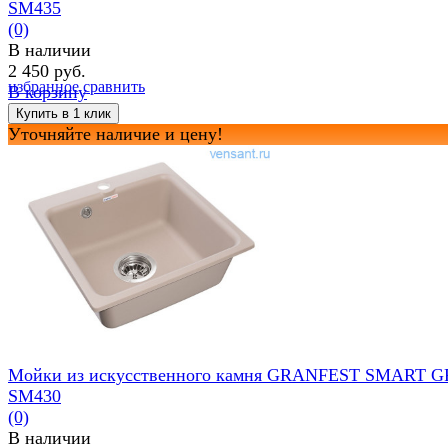
SM435
(0)
В наличии
2 450 руб.
избранное
сравнить
В корзину
Уточняйте наличие и цену!
Мойки из искусственного камня GRANFEST SMART G
SM430
(0)
В наличии