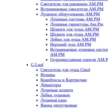
Смесители для раковины AM.PM
Встраиваемые смесители AM.PM
Душевое оборудование AM.PM
Душевые системы AM.PM
Душевые гарнитуры Am.Pm
Шланги для душа AM.PM
Штанги для душа AM.PM
Лейки для душа AM.PM
Верхний душ AM.PM
Встраиваемые душевые систе
AM.PM
Гидромассажные панели AM.
G.Lauf
Смесители для душа Glauf
Изливы
Кранбуксы и Картриджи
Девиаторы
Душевые шланги
Лейки душевые
Душевая пара
Ванна двуручковые