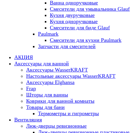
Ванна одноручковые
Смесители для умывальника Glauf
Кухня двуручковые
Кухня одноручковые
Смесители для биде Glauf
Paulmark
Смесители для кухни Paulmark
Запчасти для смесителей
АКЦИЯ
Аксессуары для ванной
Аксессуары WasserKRAFT
Настольные аксессуары WasserKRAFT
Аксессуары Elghansa
Frap
Шторы для ванны
Коврики для ванной комнаты
Товары для бани
Термометры и гигрометры
Вентиляция
Люк-дверцы ревизионные
Люк-дверцы ревизионные пластиковые