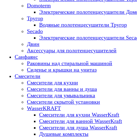
Domoterm
Электрические полотенцесушители Дом
Тругор
Водяные полотенцесушители Тругор
Secado
Электрические полотенцесушители Seca
Двин
Аксессуары для полотенцесушителей
Санфаянс
Раковины над стиральной машиной
Сиденье и крышки на унитаз
Смесители
Смесители для кухни
Смесители для ванны и душа
Смесители для умывальника
Смесители скрытой установки
WasserKRAFT
Смесители для кухни WasserKraft
Смесители для ванной WasserKraft
Смесители для душа WasserKraft
Душевые комплекты