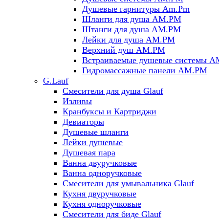
Душевые гарнитуры Am.Pm
Шланги для душа AM.PM
Штанги для душа AM.PM
Лейки для душа AM.PM
Верхний душ AM.PM
Встраиваемые душевые системы 
Гидромассажные панели AM.PM
G.Lauf
Смесители для душа Glauf
Изливы
Кранбуксы и Картриджи
Девиаторы
Душевые шланги
Лейки душевые
Душевая пара
Ванна двуручковые
Ванна одноручковые
Смесители для умывальника Glauf
Кухня двуручковые
Кухня одноручковые
Смесители для биде Glauf