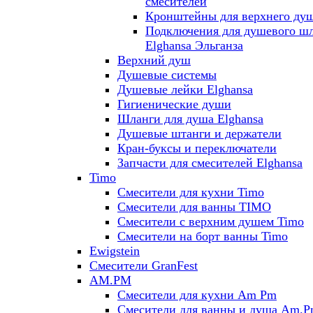
смесителей
Кронштейны для верхнего ду
Подключения для душевого ш
Elghansa Эльганза
Верхний душ
Душевые системы
Душевые лейки Elghansa
Гигиенические души
Шланги для душа Elghansa
Душевые штанги и держатели
Кран-буксы и переключатели
Запчасти для смесителей Elghansa
Timo
Смесители для кухни Timo
Смесители для ванны TIMO
Смесители с верхним душем Timo
Смесители на борт ванны Timo
Ewigstein
Смесители GranFest
AM.PM
Смесители для кухни Am Pm
Смесители для ванны и душа Am.