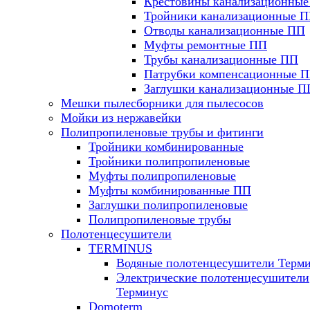
Крестовины канализационны
Тройники канализационные 
Отводы канализационные ПП
Муфты ремонтные ПП
Трубы канализационные ПП
Патрубки компенсационные 
Заглушки канализационные П
Мешки пылесборники для пылесосов
Мойки из нержавейки
Полипропиленовые трубы и фитинги
Тройники комбинированные
Тройники полипропиленовые
Муфты полипропиленовые
Муфты комбинированные ПП
Заглушки полипропиленовые
Полипропиленовые трубы
Полотенцесушители
TERMINUS
Водяные полотенцесушители Терм
Электрические полотенцесушители
Терминус
Domoterm