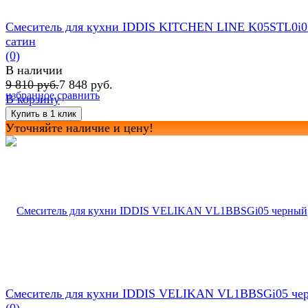
Смеситель для кухни IDDIS KITCHEN LINE K05STL0i0
сатин
(0)
В наличии
9 810 руб.
7 848 руб.
избранное
сравнить
В корзину
Уточняйте наличие и цену!
Смеситель для кухни IDDIS VELIKAN VL1BBSGi05 че
(0)