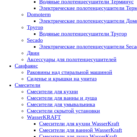
Водяные полотенцесушители Терминус
Электрические полотенцесушители Тер
Domoterm
Электрические полотенцесушители Дом
Тругор
Водяные полотенцесушители Тругор
Secado
Электрические полотенцесушители Seca
Двин
Аксессуары для полотенцесушителей
Санфаянс
Раковины над стиральной машиной
Сиденье и крышки на унитаз
Смесители
Смесители для кухни
Смесители для ванны и душа
Смесители для умывальника
Смесители скрытой установки
WasserKRAFT
Смесители для кухни WasserKraft
Смесители для ванной WasserKraft
Смесители для душа WasserKraft