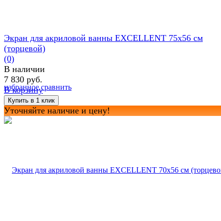
Экран для акриловой ванны EXCELLENT 75х56 см
(торцевой)
(0)
В наличии
7 830 руб.
избранное
сравнить
В корзину
Уточняйте наличие и цену!