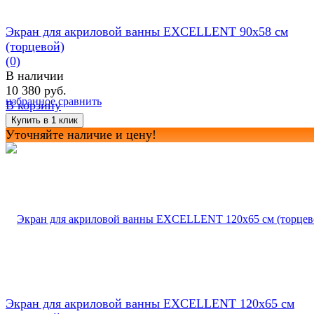
Экран для акриловой ванны EXCELLENT 90х58 см
(торцевой)
(0)
В наличии
10 380 руб.
избранное
сравнить
В корзину
Уточняйте наличие и цену!
Экран для акриловой ванны EXCELLENT 120х65 см