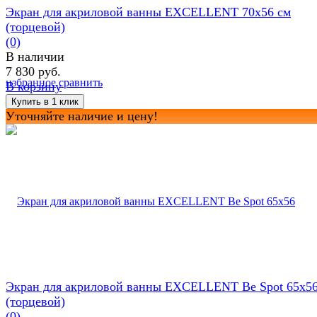
Экран для акриловой ванны EXCELLENT 70х56 см
(торцевой)
(0)
В наличии
7 830 руб.
избранное
сравнить
В корзину
Уточняйте наличие и цену!
Экран для акриловой ванны EXCELLENT Be Spot 65х5
(торцевой)
(0)