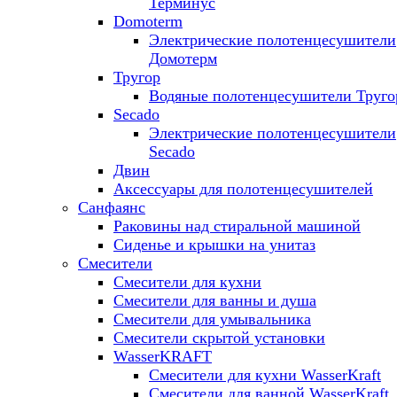
Терминус
Domoterm
Электрические полотенцесушители
Домотерм
Тругор
Водяные полотенцесушители Труго
Secado
Электрические полотенцесушители
Secado
Двин
Аксессуары для полотенцесушителей
Санфаянс
Раковины над стиральной машиной
Сиденье и крышки на унитаз
Смесители
Смесители для кухни
Смесители для ванны и душа
Смесители для умывальника
Смесители скрытой установки
WasserKRAFT
Смесители для кухни WasserKraft
Смесители для ванной WasserKraft