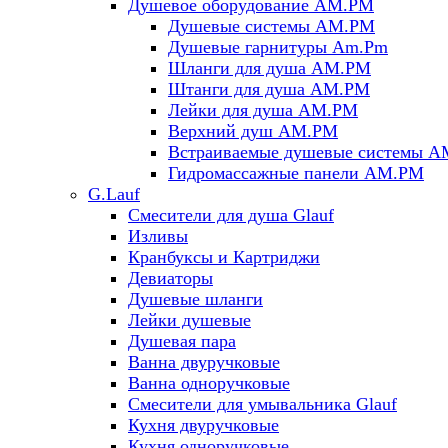
Душевое оборудование AM.PM
Душевые системы AM.PM
Душевые гарнитуры Am.Pm
Шланги для душа AM.PM
Штанги для душа AM.PM
Лейки для душа AM.PM
Верхний душ AM.PM
Встраиваемые душевые системы 
Гидромассажные панели AM.PM
G.Lauf
Смесители для душа Glauf
Изливы
Кранбуксы и Картриджи
Девиаторы
Душевые шланги
Лейки душевые
Душевая пара
Ванна двуручковые
Ванна одноручковые
Смесители для умывальника Glauf
Кухня двуручковые
Кухня одноручковые