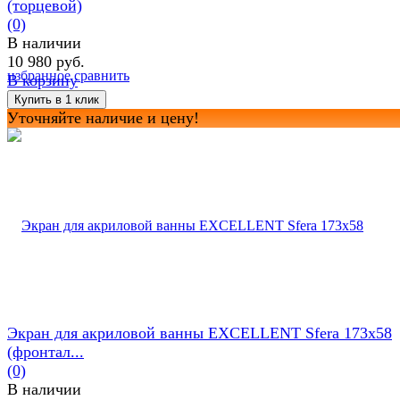
(торцевой)
(0)
В наличии
10 980 руб.
избранное
сравнить
В корзину
Уточняйте наличие и цену!
Экран для акриловой ванны EXCELLENT Sfera 173х58
(фронтал...
(0)
В наличии