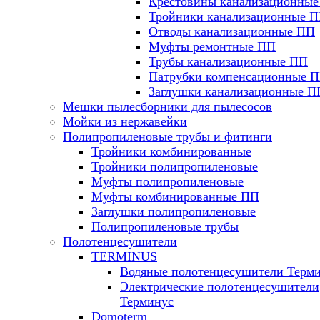
Крестовины канализационны
Тройники канализационные 
Отводы канализационные ПП
Муфты ремонтные ПП
Трубы канализационные ПП
Патрубки компенсационные 
Заглушки канализационные П
Мешки пылесборники для пылесосов
Мойки из нержавейки
Полипропиленовые трубы и фитинги
Тройники комбинированные
Тройники полипропиленовые
Муфты полипропиленовые
Муфты комбинированные ПП
Заглушки полипропиленовые
Полипропиленовые трубы
Полотенцесушители
TERMINUS
Водяные полотенцесушители Терм
Электрические полотенцесушители
Терминус
Domoterm