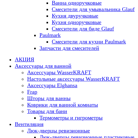
Ванна одноручковые
Смесители для умывальника Glauf
Кухня двуручковые
Кухня одноручковые
Смесители для биде Glauf
Paulmark
Смесители для кухни Paulmark
Запчасти для смесителей
АКЦИЯ
Аксессуары для ванной
Аксессуары WasserKRAFT
Настольные аксессуары WasserKRAFT
Аксессуары Elghansa
Frap
Шторы для ванны
Коврики для ванной комнаты
Товары для бани
Термометры и гигрометры
Вентиляция
Люк-дверцы ревизионные
Люк-дверцы ревизионные пластиковые