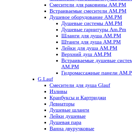
Смесители для раковины AM.PM
Встраиваемые смесители AM.PM
Душевое оборудование AM.PM
Душевые системы AM.PM
Душевые гарнитуры Am.Pm
Шланги для душа AM.PM
Штанги для душа AM.PM
Лейки для душа AM.PM
Верхний душ AM.PM
Встраиваемые душевые систе
AM.PM
Гидромассажные панели AM.
G.Lauf
Смесители для душа Glauf
Изливы
Кранбуксы и Картриджи
Девиаторы
Душевые шланги
Лейки душевые
Душевая пара
Ванна двуручковые