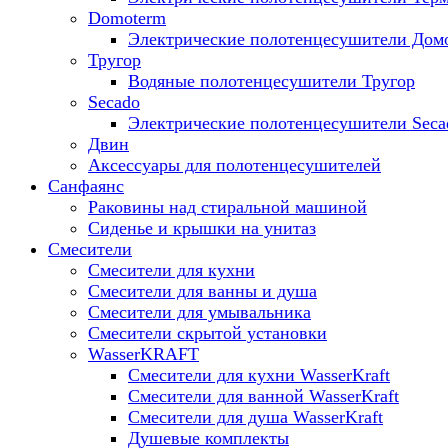
Domoterm
Электрические полотенцесушители Дом
Тругор
Водяные полотенцесушители Тругор
Secado
Электрические полотенцесушители Seca
Двин
Аксессуары для полотенцесушителей
Санфаянс
Раковины над стиральной машиной
Сиденье и крышки на унитаз
Смесители
Смесители для кухни
Смесители для ванны и душа
Смесители для умывальника
Смесители скрытой установки
WasserKRAFT
Смесители для кухни WasserKraft
Смесители для ванной WasserKraft
Смесители для душа WasserKraft
Душевые комплекты