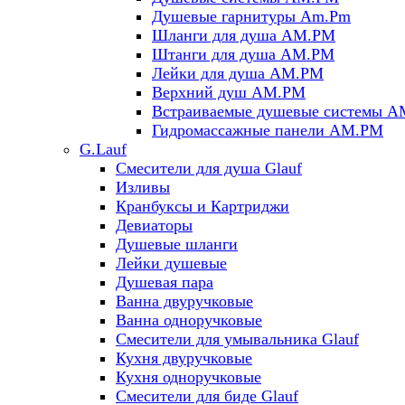
Душевые гарнитуры Am.Pm
Шланги для душа AM.PM
Штанги для душа AM.PM
Лейки для душа AM.PM
Верхний душ AM.PM
Встраиваемые душевые системы 
Гидромассажные панели AM.PM
G.Lauf
Смесители для душа Glauf
Изливы
Кранбуксы и Картриджи
Девиаторы
Душевые шланги
Лейки душевые
Душевая пара
Ванна двуручковые
Ванна одноручковые
Смесители для умывальника Glauf
Кухня двуручковые
Кухня одноручковые
Смесители для биде Glauf