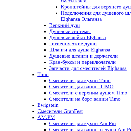
смесителей
Кронштейны для верхнего ду
Подключения для душевого ш
Elghansa Эльганза
Верхний душ
Душевые системы
Душевые лейки Elghansa
Гигиенические души
Шланги для душа Elghansa
Душевые штанги и держатели
Кран-буксы и переключатели
Запчасти для смесителей Elghansa
Timo
Смесители для кухни Timo
Смесители для ванны TIMO
Смесители с верхним душем Timo
Смесители на борт ванны Timo
Ewigstein
Смесители GranFest
AM.PM
Смесители для кухни Am Pm
Смесители для ванны и душа Am.