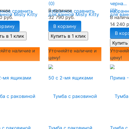
(0)
черна...
ичии
В наличии
(0)
анное
сравнить
избранное
сравнить
избранн
0 руб.
32 790 руб.
В налич
14 240 р
орзину
В корзину
В кор
яйте наличие и
Уточняйте наличие и
Уточняй
цену!
цену!
 с раковиной
Тумба с раковиной
Тумба с