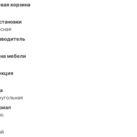
вая корзина
становки
есная
зводитель
на мебели
екция
а
оугольная
риал
ло
ый