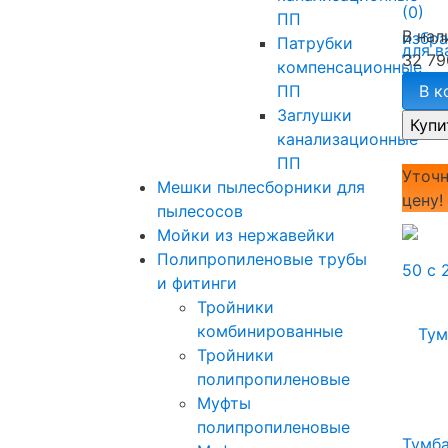
(0)
ПП
В нал
избр
Патрубки
32 79
компенсационные
ПП
В к
Заглушки
канализационные
ПП
Уточн
Мешки пылесборники для
цену!
пылесосов
Мойки из нержавейки
Полипропиленовые трубы
и фитинги
Тройники
комбинированные
Тройники
полипропиленовые
Муфты
полипропиленовые
Тумба