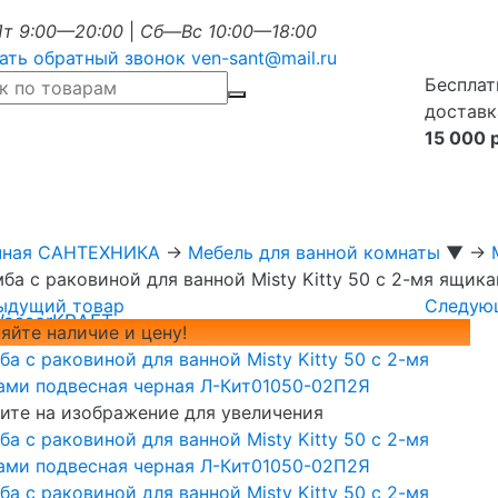
т 9:00—20:00
|
Сб—Вс 10:00—18:00
ать обратный звонок
ven-sant@mail.ru
Бесплат
доставк
15 000 
чная САНТЕХНИКА
→
Мебель для ванной комнаты
▼
→
мба с раковиной для ванной Misty Kitty 50 с 2-мя ящи
ыдущий товар
Следую
WasserKRAFT
яйте наличие и цену!
те на изображение для увеличения