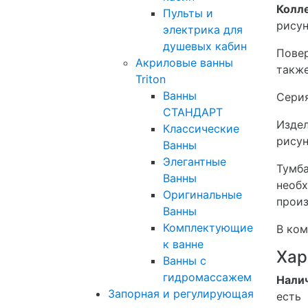
Колле
Пульты и
рисун
электрика для
душевых кабин
Повер
Акриловые ванны
также
Triton
Ванны
Серия
СТАНДАРТ
Издел
Классические
рисун
Ванны
Элегантные
Тумб
Ванны
необх
Оригинальные
прои
Ванны
Комплектующие
В ком
к ванне
Хар
Ванны с
гидромассажем
Нали
Запорная и регулирующая
есть