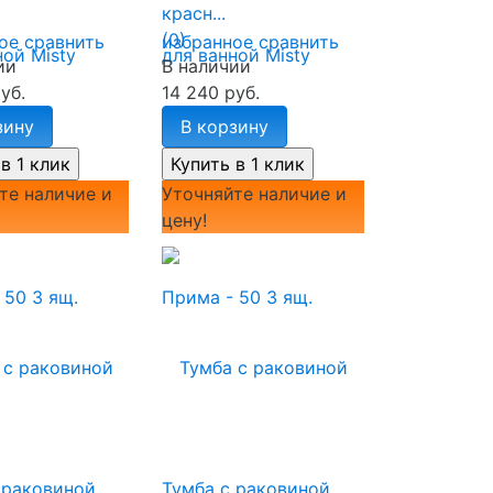
красн...
(0)
ое
сравнить
избранное
сравнить
ии
В наличии
уб.
14 240 руб.
зину
В корзину
те наличие и
Уточняйте наличие и
цену!
 раковиной
Тумба с раковиной