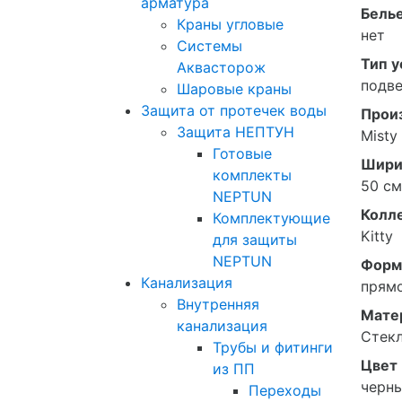
арматура
Белье
Краны угловые
нет
Системы
Тип у
Аквасторож
подв
Шаровые краны
Защита от протечек воды
Прои
Защита НЕПТУН
Misty
Готовые
Шири
комплекты
50 см
NEPTUN
Колл
Комплектующие
Kitty
для защиты
NEPTUN
Форм
Канализация
прям
Внутренняя
Мате
канализация
Стек
Трубы и фитинги
Цвет
из ПП
черн
Переходы