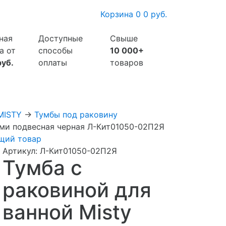
Корзина
0
0 руб.
ная
Доступные
Свыше
а от
способы
10 000+
руб.
оплаты
товаров
MISTY
→
Тумбы под раковину
ками подвесная черная Л-Кит01050-02П2Я
щий товар
Артикул:
Л-Кит01050-02П2Я
Тумба с
раковиной для
ванной Misty