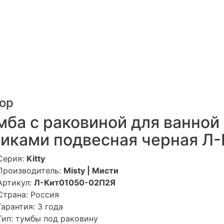
ор
мба с раковиной для ванной M
иками подвесная черная Л
Серия:
Kitty
Производитель:
Misty | Мисти
Артикул:
Л-Кит01050-02П2Я
Страна: Россия
Гарантия: 3 года
Тип: тумбы под раковину