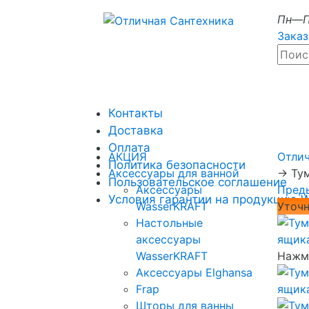
Пн—П
Заказ
Контакты
Доставка
Оплата
АКЦИЯ
Отли
Политика безопасности
Аксессуары для ванной
→
Ту
Пользовательское соглашение
Аксессуары
Пред
Условия гарантии на продукцию 
WasserKRAFT
Уточн
Настольные
аксессуары
WasserKRAFT
Нажми
Аксессуары Elghansa
Frap
Шторы для ванны