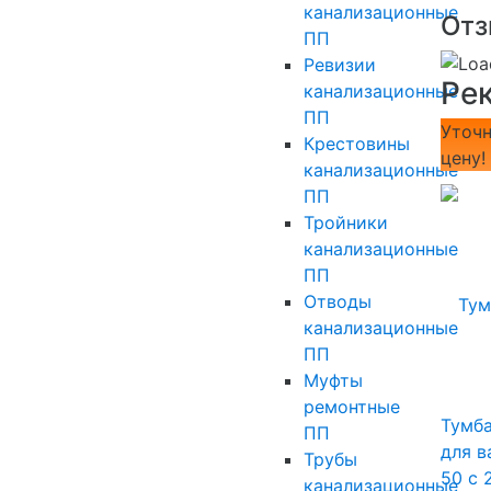
канализационные
Отз
ПП
Ревизии
Ре
канализационные
ПП
Уточн
Крестовины
цену!
канализационные
ПП
Тройники
канализационные
ПП
Отводы
канализационные
ПП
Муфты
ремонтные
Тумба
ПП
для в
Трубы
50 с 
канализационные