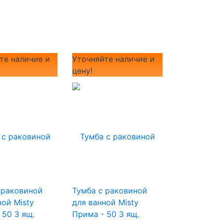
те наличие и
Уточняйте наличие и
цену!
 раковиной
Тумба с раковиной
ной Misty
для ванной Misty
 50 3 ящ.
Прима - 50 3 ящ.