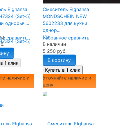
ль Elghansa
Смеситель Elghansa
H7324 (Set-5)
MONDSCHEIN NEW
и однорыч...
5602233 для кухни
однор...
ии
(0)
ое
сравнить
избранное
сравнить
б.
В наличии
5 250 руб.
зину
В корзину
те наличие и
Уточняйте наличие и
цену!