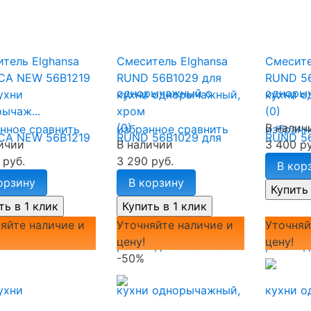
тель Elghansa
Смеситель Elghansa
Смесите
CA NEW 56B1219
RUND 56B1029 для
RUND 56
ухни
кухни однорычажный,
кухни 
ычаж...
хром
(0)
(0)
В налич
анное
сравнить
избранное
сравнить
избранн
ичии
В наличии
3 400 ру
 руб.
3 290 руб.
В кор
орзину
В корзину
яйте наличие и
Уточняйте наличие и
Уточняй
цену!
цену!
-50%