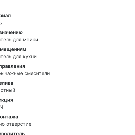
риал
ь
азначению
тель для мойки
омещениям
тель для кухни
управления
рычажные смесители
злива
ротный
екция
N
монтажа
но отверстие
зводитель