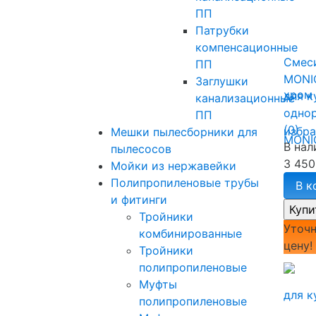
ПП
Патрубки
компенсационные
Смеси
ПП
MONI
Заглушки
для к
канализационные
однор
ПП
(0)
избр
Мешки пылесборники для
В нал
пылесосов
3 450
Мойки из нержавейки
Полипропиленовые трубы
В к
и фитинги
Тройники
Уточн
комбинированные
цену!
Тройники
полипропиленовые
Муфты
полипропиленовые