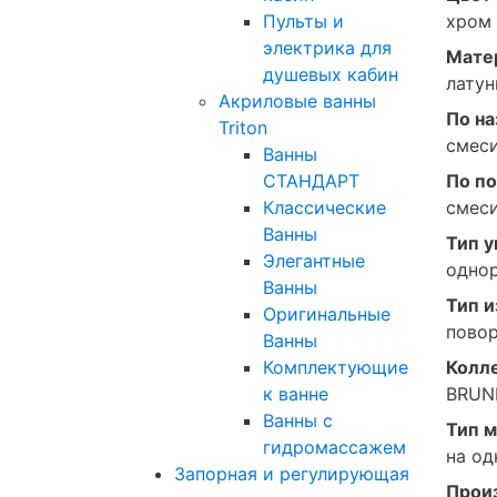
хром
Пульты и
электрика для
Мате
душевых кабин
латун
Акриловые ванны
По н
Triton
смеси
Ванны
По п
СТАНДАРТ
смеси
Классические
Ванны
Тип 
Элегантные
одно
Ванны
Тип и
Оригинальные
пово
Ванны
Колл
Комплектующие
BRUN
к ванне
Ванны с
Тип 
гидромассажем
на од
Запорная и регулирующая
Прои