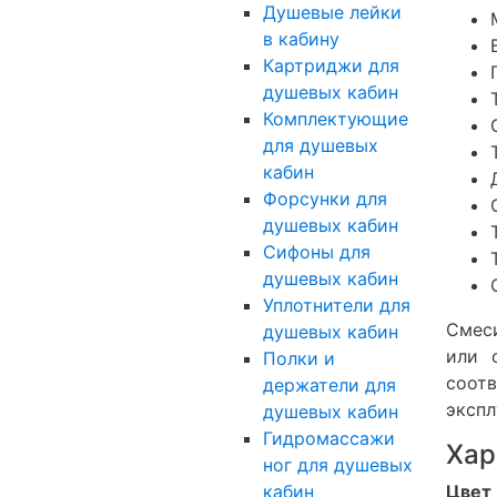
Душевые лейки
в кабину
Картриджи для
душевых кабин
Комплектующие
для душевых
кабин
Форсунки для
душевых кабин
Сифоны для
душевых кабин
Уплотнители для
Смес
душевых кабин
или 
Полки и
соот
держатели для
экспл
душевых кабин
Гидромассажи
Хар
ног для душевых
Цвет
кабин