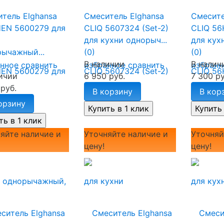
тель Elghansa
Смеситель Elghansa
Смесите
HEN 5600279 для
CLIQ 5607324 (Set-2)
CLIQ 56
для кухни однорыч...
для кухн
ычажный...
(0)
(0)
В наличии
В налич
анное
сравнить
избранное
сравнить
избранн
ичии
6 950 руб.
7 300 ру
 руб.
В корзину
В кор
орзину
яйте наличие и
Уточняйте наличие и
Уточняй
цену!
цену!