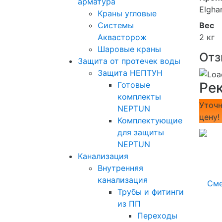
арматура
Elgha
Краны угловые
Вес
Системы
2 кг
Аквасторож
Шаровые краны
Отз
Защита от протечек воды
Защита НЕПТУН
Ре
Готовые
комплекты
Уточн
NEPTUN
цену!
Комплектующие
для защиты
NEPTUN
Канализация
Внутренняя
канализация
Трубы и фитинги
из ПП
Переходы