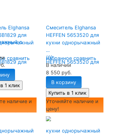
ль Elghansa
Смеситель Elghansa
B1829 для
HEFFEN 5653520 для
однорычажный
кухни однорычажный
...
ии
(0)
ое
сравнить
избранное
сравнить
б.
В наличии
8 550 руб.
зину
В корзину
те наличие и
Уточняйте наличие и
цену!