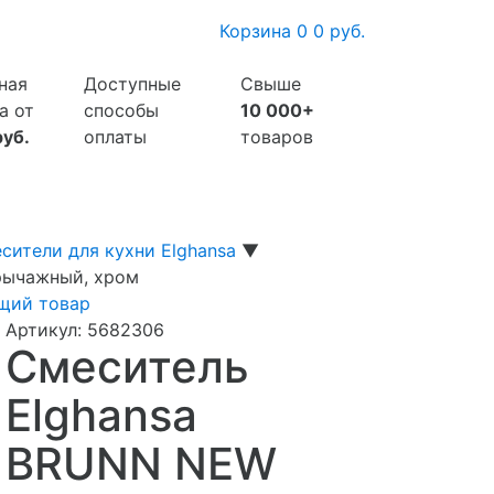
Корзина
0
0 руб.
ная
Доступные
Свыше
а от
способы
10 000+
руб.
оплаты
товаров
сители для кухни Elghansa
▼
рычажный, хром
щий товар
Артикул:
5682306
Смеситель
Elghansa
BRUNN NEW