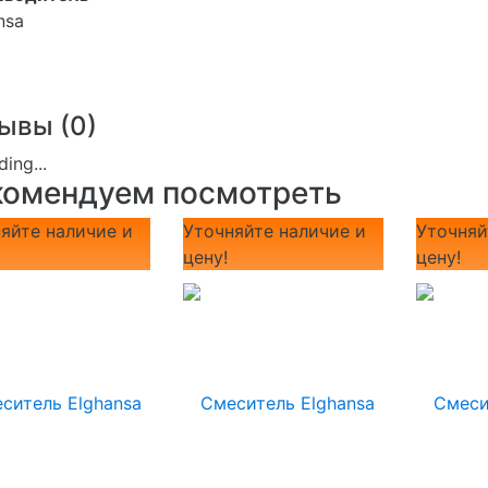
nsa
ывы (
0
)
комендуем посмотреть
яйте наличие и
Уточняйте наличие и
Уточняй
цену!
цену!