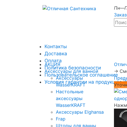
Пн—П
Заказ
Контакты
Доставка
Оплата
АКЦИЯ
Отли
Политика безопасности
Аксессуары для ванной
→
См
Пользовательское соглашение
Аксессуары
Пред
Условия гарантии на продукцию 
WasserKRAFT
Уточн
Настольные
аксессуары
WasserKRAFT
Нажми
Аксессуары Elghansa
Frap
Шторы для ванны