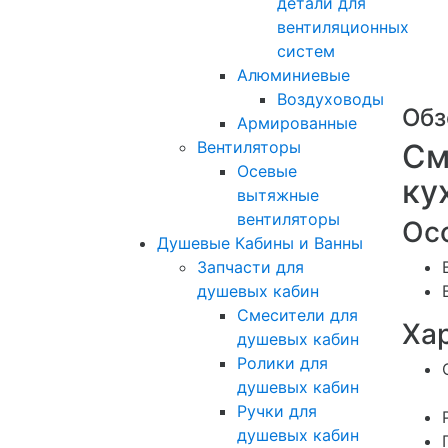
детали для
вентиляционных
систем
Алюминиевые
Воздуховоды
Обз
Армированные
См
Вентиляторы
Осевые
ку
вытяжные
вентиляторы
Ос
Душевые Кабины и Ванны
Запчасти для
душевых кабин
Смесители для
Ха
душевых кабин
Ролики для
душевых кабин
Ручки для
душевых кабин