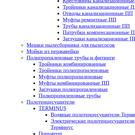
Крестовины канализационны
Тройники канализационные 
Отводы канализационные ПП
Муфты ремонтные ПП
Трубы канализационные ПП
Патрубки компенсационные 
Заглушки канализационные П
Мешки пылесборники для пылесосов
Мойки из нержавейки
Полипропиленовые трубы и фитинги
Тройники комбинированные
Тройники полипропиленовые
Муфты полипропиленовые
Муфты комбинированные ПП
Заглушки полипропиленовые
Полипропиленовые трубы
Полотенцесушители
TERMINUS
Водяные полотенцесушители Терм
Электрические полотенцесушители
Терминус
Domoterm