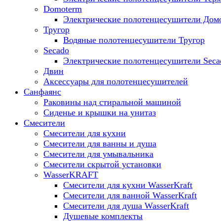
Domoterm
Электрические полотенцесушители Дом
Тругор
Водяные полотенцесушители Тругор
Secado
Электрические полотенцесушители Seca
Двин
Аксессуары для полотенцесушителей
Санфаянс
Раковины над стиральной машиной
Сиденье и крышки на унитаз
Смесители
Смесители для кухни
Смесители для ванны и душа
Смесители для умывальника
Смесители скрытой установки
WasserKRAFT
Смесители для кухни WasserKraft
Смесители для ванной WasserKraft
Смесители для душа WasserKraft
Душевые комплекты