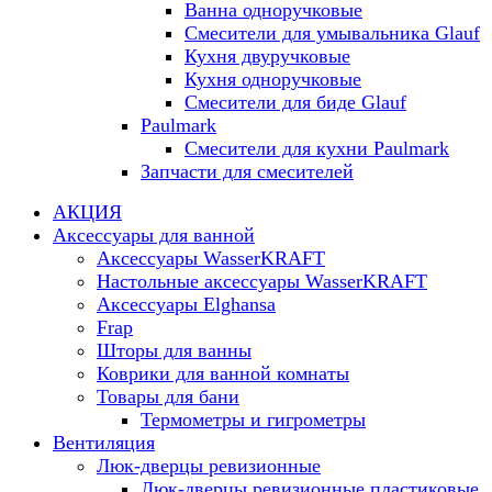
Ванна одноручковые
Смесители для умывальника Glauf
Кухня двуручковые
Кухня одноручковые
Смесители для биде Glauf
Paulmark
Смесители для кухни Paulmark
Запчасти для смесителей
АКЦИЯ
Аксессуары для ванной
Аксессуары WasserKRAFT
Настольные аксессуары WasserKRAFT
Аксессуары Elghansa
Frap
Шторы для ванны
Коврики для ванной комнаты
Товары для бани
Термометры и гигрометры
Вентиляция
Люк-дверцы ревизионные
Люк-дверцы ревизионные пластиковые