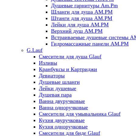
Душевые гарнитуры Am.Pm
Шланги для душа AM.PM
Штанги для душа AM.PM
Лейки для душа AM.PM
Верхний душ AM.PM
Встраиваемые душевые системы 
Гидромассажные панели AM.PM
G.Lauf
Смесители для душа Glauf
Изливы
Кранбуксы и Картриджи
Девиаторы
Душевые шланги
Лейки душевые
Душевая пара
Ванна двуручковые
Ванна одноручковые
Смесители для умывальника Glauf
Кухня двуручковые
Кухня одноручковые
Смесители для биде Glauf