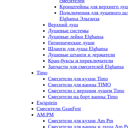
смесителей
Кронштейны для верхнего ду
Подключения для душевого ш
Elghansa Эльганза
Верхний душ
Душевые системы
Душевые лейки Elghansa
Гигиенические души
Шланги для душа Elghansa
Душевые штанги и держатели
Кран-буксы и переключатели
Запчасти для смесителей Elghansa
Timo
Смесители для кухни Timo
Смесители для ванны TIMO
Смесители с верхним душем Timo
Смесители на борт ванны Timo
Ewigstein
Смесители GranFest
AM.PM
Смесители для кухни Am Pm
Смесители для ванны и душа Am.