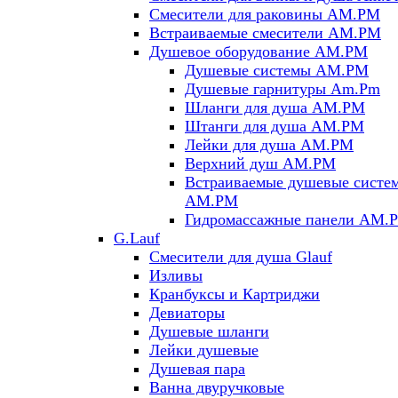
Смесители для раковины AM.PM
Встраиваемые смесители AM.PM
Душевое оборудование AM.PM
Душевые системы AM.PM
Душевые гарнитуры Am.Pm
Шланги для душа AM.PM
Штанги для душа AM.PM
Лейки для душа AM.PM
Верхний душ AM.PM
Встраиваемые душевые систе
AM.PM
Гидромассажные панели AM.
G.Lauf
Смесители для душа Glauf
Изливы
Кранбуксы и Картриджи
Девиаторы
Душевые шланги
Лейки душевые
Душевая пара
Ванна двуручковые