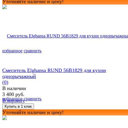
Уточняйте наличие и цену!
избранное
сравнить
Смеситель Elghansa RUND 56B1829 для кухни
однорычажный
(0)
В наличии
3 400 руб.
избранное
сравнить
В корзину
Уточняйте наличие и цену!