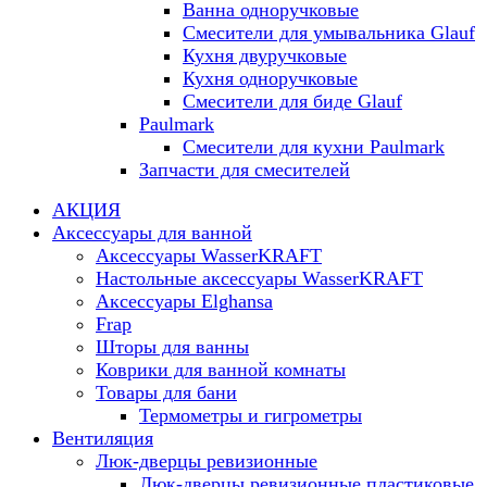
Ванна одноручковые
Смесители для умывальника Glauf
Кухня двуручковые
Кухня одноручковые
Смесители для биде Glauf
Paulmark
Смесители для кухни Paulmark
Запчасти для смесителей
АКЦИЯ
Аксессуары для ванной
Аксессуары WasserKRAFT
Настольные аксессуары WasserKRAFT
Аксессуары Elghansa
Frap
Шторы для ванны
Коврики для ванной комнаты
Товары для бани
Термометры и гигрометры
Вентиляция
Люк-дверцы ревизионные
Люк-дверцы ревизионные пластиковые