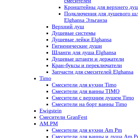
смесителей
Кронштейны для верхнего ду
Подключения для душевого ш
Elghansa Эльганза
Верхний душ
Душевые системы
Душевые лейки Elghansa
Гигиенические души
Шланги для душа Elghansa
Душевые штанги и держатели
Кран-буксы и переключатели
Запчасти для смесителей Elghansa
Timo
Смесители для кухни Timo
Смесители для ванны TIMO
Смесители с верхним душем Timo
Смесители на борт ванны Timo
Ewigstein
Смесители GranFest
AM.PM
Смесители для кухни Am Pm
Смесители для ванны и душа Am.