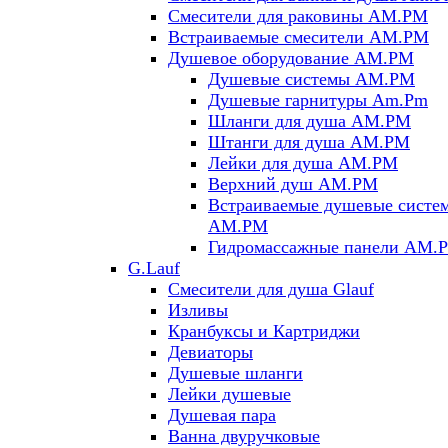
Смесители для раковины AM.PM
Встраиваемые смесители AM.PM
Душевое оборудование AM.PM
Душевые системы AM.PM
Душевые гарнитуры Am.Pm
Шланги для душа AM.PM
Штанги для душа AM.PM
Лейки для душа AM.PM
Верхний душ AM.PM
Встраиваемые душевые систе
AM.PM
Гидромассажные панели AM.
G.Lauf
Смесители для душа Glauf
Изливы
Кранбуксы и Картриджи
Девиаторы
Душевые шланги
Лейки душевые
Душевая пара
Ванна двуручковые