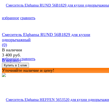
избранное
сравнить
Смеситель Elghansa RUND 56B1829 для кухни
однорычажный
(0)
В наличии
3 400 руб.
избранное
сравнить
В корзину
Уточняйте наличие и цену!