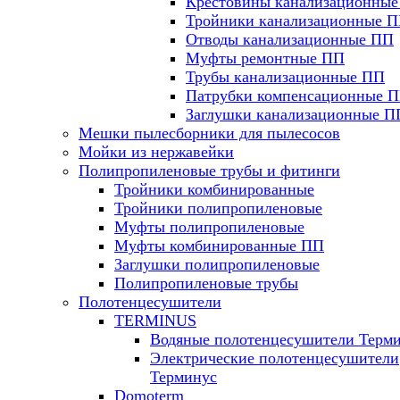
Крестовины канализационны
Тройники канализационные 
Отводы канализационные ПП
Муфты ремонтные ПП
Трубы канализационные ПП
Патрубки компенсационные 
Заглушки канализационные П
Мешки пылесборники для пылесосов
Мойки из нержавейки
Полипропиленовые трубы и фитинги
Тройники комбинированные
Тройники полипропиленовые
Муфты полипропиленовые
Муфты комбинированные ПП
Заглушки полипропиленовые
Полипропиленовые трубы
Полотенцесушители
TERMINUS
Водяные полотенцесушители Терм
Электрические полотенцесушители
Терминус
Domoterm