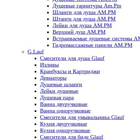
Душевые гарнитуры Am.Pm
Шланги для душа AM.PM
Штанги для душа AM.PM
Лейки для душа AM.PM
Верхний душ AM.PM
Встраиваемые душевые системы 
Гидромассажные панели AM.PM
G.Lauf
Смесители для душа Glauf
Изливы
Кранбуксы и Картриджи
Девиаторы
Душевые шланги
Лейки душевые
Душевая пара
Ванна двуручковые
Ванна одноручковые
Смесители для умывальника Glauf
Кухня двуручковые
Кухня одноручковые
Смесители для биде Glauf