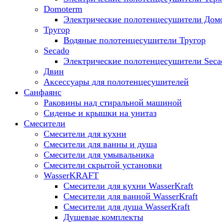
Domoterm
Электрические полотенцесушители Дом
Тругор
Водяные полотенцесушители Тругор
Secado
Электрические полотенцесушители Seca
Двин
Аксессуары для полотенцесушителей
Санфаянс
Раковины над стиральной машиной
Сиденье и крышки на унитаз
Смесители
Смесители для кухни
Смесители для ванны и душа
Смесители для умывальника
Смесители скрытой установки
WasserKRAFT
Смесители для кухни WasserKraft
Смесители для ванной WasserKraft
Смесители для душа WasserKraft
Душевые комплекты