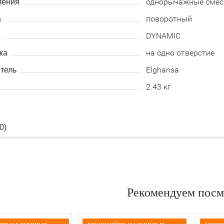
однорычажные смес
ления
поворотный
а
DYNAMIC
на одно отверстие
жа
Elghansa
тель
2.43 кг
0
)
Рекомендуем посм