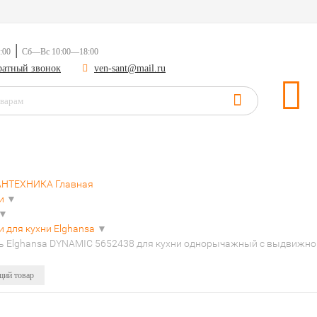
|
:00
Сб—Вс 10:00—18:00
братный звонок
ven-sant@mail.ru
САНТЕХНИКА
Главная
ли
▼
▼
и для кухни Elghansa
▼
ь Elghansa DYNAMIC 5652438 для кухни однорычажный с выдвижно
ий товар