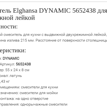
тель Elghansa DYNAMIC 5652438 для
жной лейкой
ности:
й смеситель для кухни с выдвижной двухрежимной лейкой
лина излива 215 мм. Расстояние от поверхности столешниц
еристики:
:
DYNAMIC
Артикул:
5652438
р: 55 х 24 х 8 см
риал: латунь
,43 кг
омещениям: смесители для кухни
азначению: смесители для мойки
онтажа: на одно отверстие
управления: однорычажные смесители