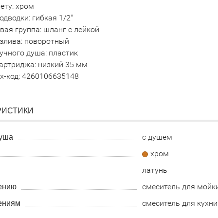
ету: хром
одводки: гибкая 1/2"
ая группа: шланг с лейкой
излива: поворотный
учного душа: пластик
артриджа: низкий 35 мм
х-код: 4260106635148
РИСТИКИ
с душем
уша
хром
латунь
смеситель для мойк
ению
смеситель для кухни
ениям