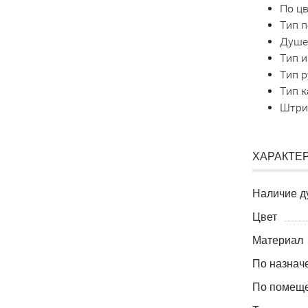
По цв
Тип п
Душев
Тип 
Тип р
Тип к
Штри
ХАРАКТЕ
Наличие д
Цвет
Материал
По назнач
По помещ