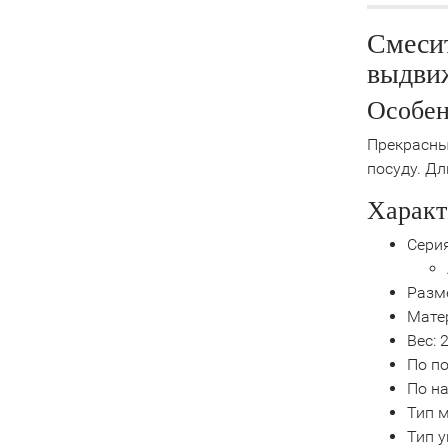
Смеси
выдви
Особен
Прекрасны
посуду. Д
Характ
Серия
Разме
Мате
Вес: 2
По п
По н
Тип м
Тип 