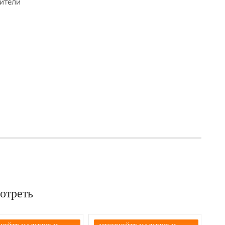
ители
отреть