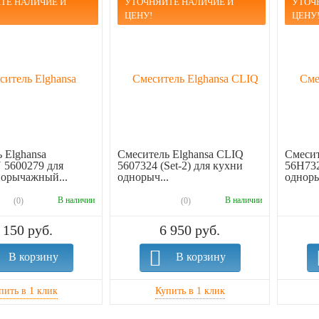
ТЕ НАЛИЧИЕ И
УТОЧНЯЙТЕ НАЛИЧИЕ И
УТОЧ
ЦЕНУ!
ЦЕНУ
 Elghansa
Смеситель Elghansa CLIQ
Смесит
5600279 для
5607324 (Set-2) для кухни
56H732
норычажный...
однорыч...
одноры
В наличии
В наличии
(0)
(0)
 150 руб.
6 950 руб.
В корзину
В корзину