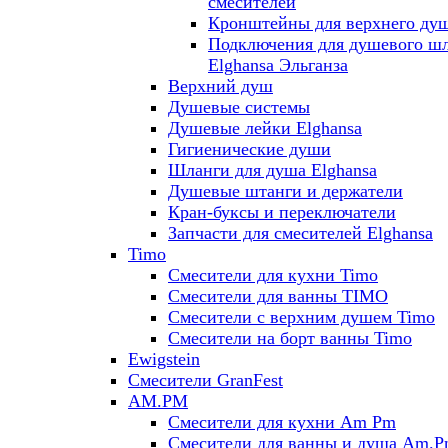
смесителей
Кронштейны для верхнего ду
Подключения для душевого ш
Elghansa Эльганза
Верхний душ
Душевые системы
Душевые лейки Elghansa
Гигиенические души
Шланги для душа Elghansa
Душевые штанги и держатели
Кран-буксы и переключатели
Запчасти для смесителей Elghansa
Timo
Смесители для кухни Timo
Смесители для ванны TIMO
Смесители с верхним душем Timo
Смесители на борт ванны Timo
Ewigstein
Смесители GranFest
AM.PM
Смесители для кухни Am Pm
Смесители для ванны и душа Am.