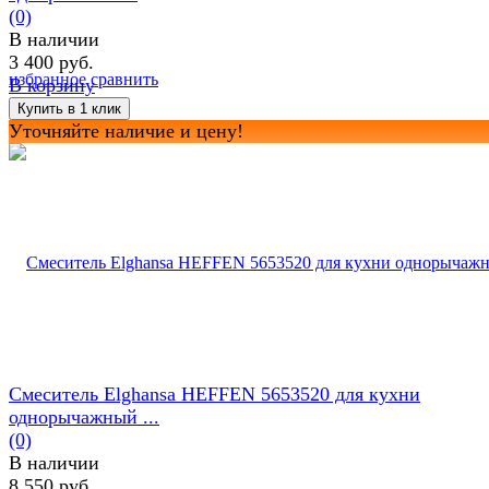
(0)
В наличии
3 400 руб.
избранное
сравнить
В корзину
Уточняйте наличие и цену!
Смеситель Elghansa HEFFEN 5653520 для кухни
однорычажный ...
(0)
В наличии
8 550 руб.