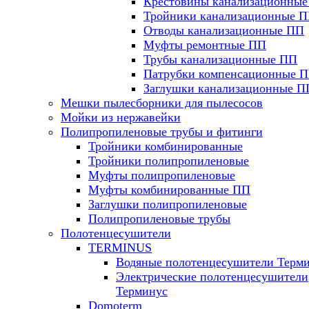
Крестовины канализационны
Тройники канализационные 
Отводы канализационные ПП
Муфты ремонтные ПП
Трубы канализационные ПП
Патрубки компенсационные 
Заглушки канализационные П
Мешки пылесборники для пылесосов
Мойки из нержавейки
Полипропиленовые трубы и фитинги
Тройники комбинированные
Тройники полипропиленовые
Муфты полипропиленовые
Муфты комбинированные ПП
Заглушки полипропиленовые
Полипропиленовые трубы
Полотенцесушители
TERMINUS
Водяные полотенцесушители Терм
Электрические полотенцесушители
Терминус
Domoterm