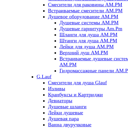
Смесители для раковины AM.PM
Встраиваемые смесители AM.PM
Душевое оборудование AM.PM
Душевые системы AM.PM
Душевые гарнитуры Am.Pm
Шланги для душа AM.PM
Штанги для душа AM.PM
Лейки для душа AM.PM
Верхний душ AM.PM
Встраиваемые душевые систе
AM.PM
Гидромассажные панели AM.
G.Lauf
Смесители для душа Glauf
Изливы
Кранбуксы и Картриджи
Девиаторы
Душевые шланги
Лейки душевые
Душевая пара
Ванна двуручковые