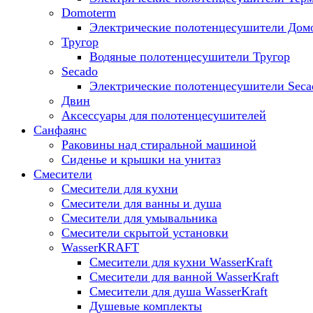
Domoterm
Электрические полотенцесушители Дом
Тругор
Водяные полотенцесушители Тругор
Secado
Электрические полотенцесушители Seca
Двин
Аксессуары для полотенцесушителей
Санфаянс
Раковины над стиральной машиной
Сиденье и крышки на унитаз
Смесители
Смесители для кухни
Смесители для ванны и душа
Смесители для умывальника
Смесители скрытой установки
WasserKRAFT
Смесители для кухни WasserKraft
Смесители для ванной WasserKraft
Смесители для душа WasserKraft
Душевые комплекты