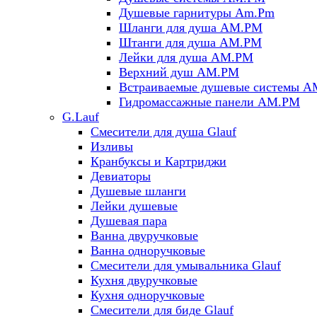
Душевые гарнитуры Am.Pm
Шланги для душа AM.PM
Штанги для душа AM.PM
Лейки для душа AM.PM
Верхний душ AM.PM
Встраиваемые душевые системы 
Гидромассажные панели AM.PM
G.Lauf
Смесители для душа Glauf
Изливы
Кранбуксы и Картриджи
Девиаторы
Душевые шланги
Лейки душевые
Душевая пара
Ванна двуручковые
Ванна одноручковые
Смесители для умывальника Glauf
Кухня двуручковые
Кухня одноручковые
Смесители для биде Glauf