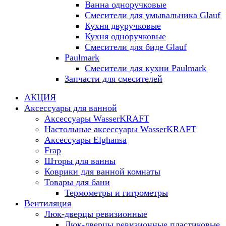
Ванна одноручковые
Смесители для умывальника Glauf
Кухня двуручковые
Кухня одноручковые
Смесители для биде Glauf
Paulmark
Смесители для кухни Paulmark
Запчасти для смесителей
АКЦИЯ
Аксессуары для ванной
Аксессуары WasserKRAFT
Настольные аксессуары WasserKRAFT
Аксессуары Elghansa
Frap
Шторы для ванны
Коврики для ванной комнаты
Товары для бани
Термометры и гигрометры
Вентиляция
Люк-дверцы ревизионные
Люк-дверцы ревизионные пластиковые