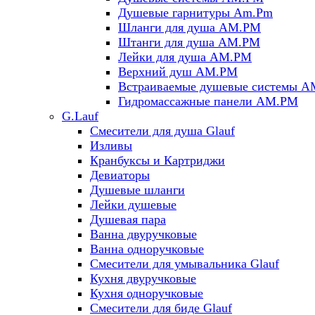
Душевые гарнитуры Am.Pm
Шланги для душа AM.PM
Штанги для душа AM.PM
Лейки для душа AM.PM
Верхний душ AM.PM
Встраиваемые душевые системы 
Гидромассажные панели AM.PM
G.Lauf
Смесители для душа Glauf
Изливы
Кранбуксы и Картриджи
Девиаторы
Душевые шланги
Лейки душевые
Душевая пара
Ванна двуручковые
Ванна одноручковые
Смесители для умывальника Glauf
Кухня двуручковые
Кухня одноручковые
Смесители для биде Glauf