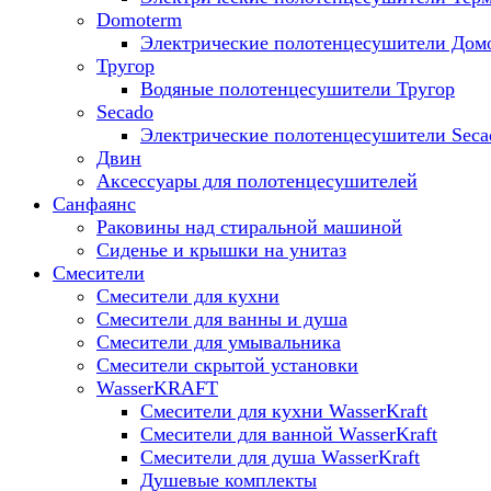
Domoterm
Электрические полотенцесушители Дом
Тругор
Водяные полотенцесушители Тругор
Secado
Электрические полотенцесушители Seca
Двин
Аксессуары для полотенцесушителей
Санфаянс
Раковины над стиральной машиной
Сиденье и крышки на унитаз
Смесители
Смесители для кухни
Смесители для ванны и душа
Смесители для умывальника
Смесители скрытой установки
WasserKRAFT
Смесители для кухни WasserKraft
Смесители для ванной WasserKraft
Смесители для душа WasserKraft
Душевые комплекты