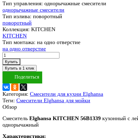
Тип управления:
однорычажные смесители
однорычажные смесители
Тип излива:
поворотный
поворотный
Коллекция:
KITCHEN
KITCHEN
Тип монтажа:
на одно отверстие
на одно отверстие
Купить
Поделиться
Категория:
Смесители для кухни Elghansa
Теги:
Смесители Elghansa для мойки
Обзор
Смеситель
Elghansa KITCHEN 56B1339
кухонный с ле
однорычажный
Характеристики: