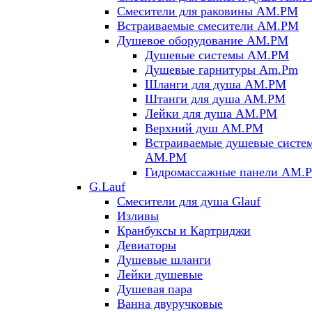
Смесители для раковины AM.PM
Встраиваемые смесители AM.PM
Душевое оборудование AM.PM
Душевые системы AM.PM
Душевые гарнитуры Am.Pm
Шланги для душа AM.PM
Штанги для душа AM.PM
Лейки для душа AM.PM
Верхний душ AM.PM
Встраиваемые душевые систе
AM.PM
Гидромассажные панели AM.
G.Lauf
Смесители для душа Glauf
Изливы
Кранбуксы и Картриджи
Девиаторы
Душевые шланги
Лейки душевые
Душевая пара
Ванна двуручковые