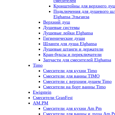
смесителей
Кронштейны для верхнего ду
Подключения для душевого ш
Elghansa Эльганза
Верхний душ
Душевые системы
Душевые лейки Elghansa
Гигиенические души
Шланги для душа Elghansa
Душевые штанги и держатели
Кран-буксы и переключатели
Запчасти для смесителей Elghansa
Timo
Смесители для кухни Timo
Смесители для ванны TIMO
Смесители с верхним душем Timo
Смесители на борт ванны Timo
Ewigstein
Смесители GranFest
AM.PM
Смесители для кухни Am Pm
Смесители для ванны и душа Am.