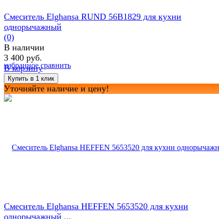
Смеситель Elghansa RUND 56B1829 для кухни
однорычажный
(0)
В наличии
3 400 руб.
избранное
сравнить
В корзину
Уточняйте наличие и цену!
Смеситель Elghansa HEFFEN 5653520 для кухни
однорычажный ...