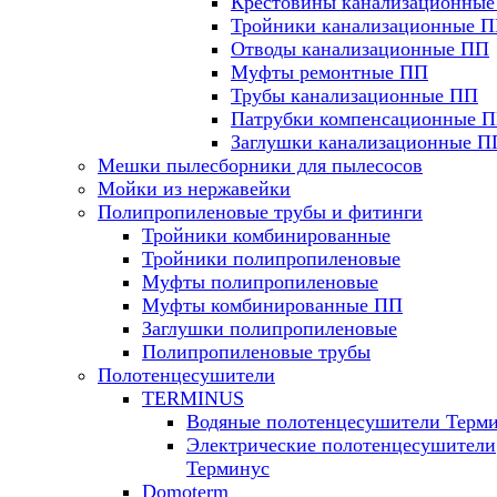
Крестовины канализационны
Тройники канализационные 
Отводы канализационные ПП
Муфты ремонтные ПП
Трубы канализационные ПП
Патрубки компенсационные 
Заглушки канализационные П
Мешки пылесборники для пылесосов
Мойки из нержавейки
Полипропиленовые трубы и фитинги
Тройники комбинированные
Тройники полипропиленовые
Муфты полипропиленовые
Муфты комбинированные ПП
Заглушки полипропиленовые
Полипропиленовые трубы
Полотенцесушители
TERMINUS
Водяные полотенцесушители Терм
Электрические полотенцесушители
Терминус
Domoterm