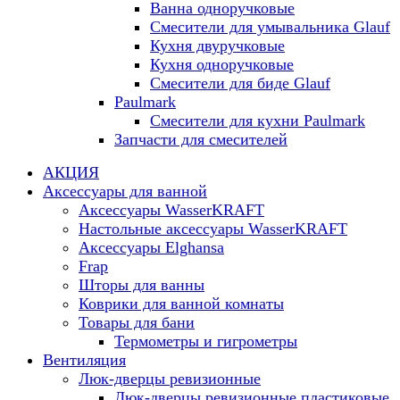
Ванна одноручковые
Смесители для умывальника Glauf
Кухня двуручковые
Кухня одноручковые
Смесители для биде Glauf
Paulmark
Смесители для кухни Paulmark
Запчасти для смесителей
АКЦИЯ
Аксессуары для ванной
Аксессуары WasserKRAFT
Настольные аксессуары WasserKRAFT
Аксессуары Elghansa
Frap
Шторы для ванны
Коврики для ванной комнаты
Товары для бани
Термометры и гигрометры
Вентиляция
Люк-дверцы ревизионные
Люк-дверцы ревизионные пластиковые