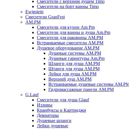
Смесители с верхним душем Timo
Смесители на борт ванны Timo
Ewigstein
Смесители GranFest
AM.PM
Смесители для кухни Am Pm
Смесители для ванны и душа Am.Pm
Смесители для раковины AM.PM
Встраиваемые смесители AM.PM
Душевое оборудование AM.PM
Душевые системы AM.PM
Душевые гарнитуры Am.Pm
Шланги для душа AM.PM
Штанги для душа AM.PM
Лейки для душа AM.PM
Верхний душ AM.PM
Встраиваемые душевые системы AM.P
Гидромассажные панели AM.PM
G.Lauf
Смесители для душа Glauf
Изливы
Кранбуксы и Картриджи
Девиаторы
Душевые шланги
Лейки душевые